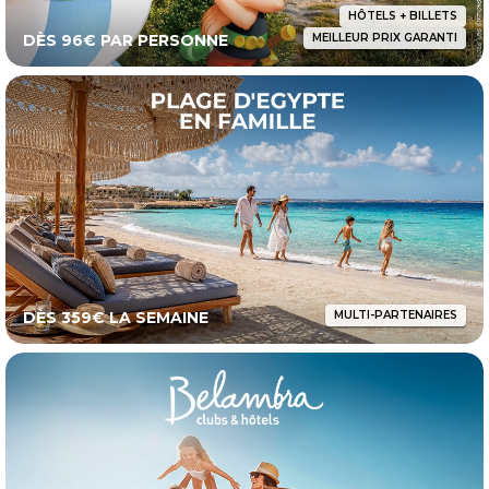
HÔTELS + BILLETS
DÈS 96€ PAR PERSONNE
MEILLEUR PRIX GARANTI
DÈS 359€ LA SEMAINE
MULTI-PARTENAIRES