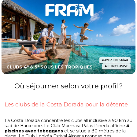
PAYEZ EN 3X/4X
CLUBS 4* & 5* SOUS LES TROPIQUES
ALL INCLUSIVE
Où séjourner selon votre profil ?
Les clubs de la Costa Dorada pour la détente
La Costa Dorada concentre les clubs all inclusive à 90 km au
sud de Barcelone. Le Club Marmara Palas Pineda affiche
4
piscines avec toboggans
et se situe à 80 mètres de la
plage. Le Club Lookéa Estival Almaris propose des