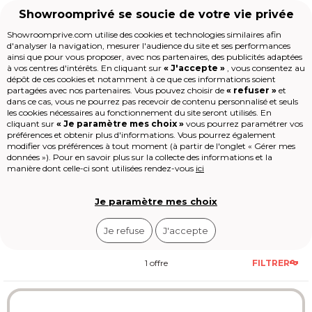
Showroomprivé se soucie de votre vie privée
Showroomprive.com utilise des cookies et technologies similaires afin
d'analyser la navigation, mesurer l'audience du site et ses performances
Voyages
All inclusive / tout compris
All inclusive / tout compris Es
ainsi que pour vous proposer, avec nos partenaires, des publicités adaptées
Séjour tout compris
à vos centres d'intérêts. En cliquant sur
« J'accepte »
, vous consentez au
Accueil
dépôt de ces cookies et notamment à ce que ces informations soient
Barcelone
partagées avec nos partenaires. Vous pouvez choisir de
« refuser »
et
dans ce cas, vous ne pourrez pas recevoir de contenu personnalisé et seuls
Les jours de la Maison
les cookies nécessaires au fonctionnement du site seront utilisés. En
Mode
cliquant sur
« Je paramètre mes choix »
vous pourrez paramétrer vos
Barcelone attire les voyageurs avec ses
préférences et obtenir plus d'informations. Vous pourrez également
Voyages
modifier vos préférences à tout moment (à partir de l'onglet « Gérer mes
300 jours de soleil par an
. Les
Enfant
données »). Pour en savoir plus sur la collecte des informations et la
formules all inclusive démarrent entre
Beauté
Voir
plus
manière dont celle-ci sont utilisées rendez-vous
ici
420 € et 1200 € la semaine, avec clubs
Sport
animés sur la Costa Dorada et accès
Le Village
direct à la capitale catalane.
High-tech
Je paramètre mes choix
Épicerie
Outlet
Je refuse
J'accepte
Revendre
Loisirs
Shop-it
1 offre
FILTRER