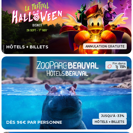
HÔTELS + BILLETS
ANNULATION GRATUITE
Fin dans
1j
15h
JUSQU'À -33%
DÈS 96€ PAR PERSONNE
HÔTELS + BILLETS