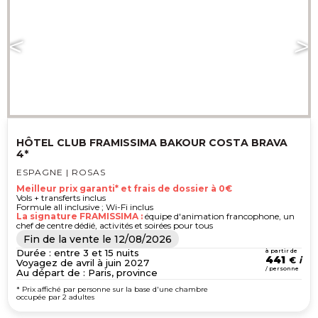
HÔTEL CLUB FRAMISSIMA BAKOUR COSTA BRAVA
4*
ESPAGNE | ROSAS
Meilleur prix garanti* et frais de dossier à 0€
Vols + transferts inclus
Formule all inclusive ; Wi-Fi inclus
La signature FRAMISSIMA :
équipe d'animation francophone, un
chef de centre dédié, activités et soirées pour tous
Fin de la vente le
12/08/2026
Durée : entre 3 et 15 nuits
à partir de
441
€
Voyagez de avril à juin 2027
/ personne
Au départ de : Paris, province
* Prix affiché par personne sur la base d'une chambre
occupée par 2 adultes