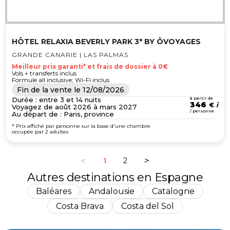
HÔTEL RELAXIA BEVERLY PARK 3* BY ÔVOYAGES
GRANDE CANARIE | LAS PALMAS
Meilleur prix garanti* et frais de dossier à 0€
Vols + transferts inclus
Formule all inclusive; Wi-Fi inclus
Fin de la vente le
12/08/2026
Durée : entre 3 et 14 nuits
à partir de
346
€
Voyagez de août 2026 à mars 2027
/ personne
Au départ de : Paris, province
* Prix affiché par personne sur la base d'une chambre
occupée par 2 adultes
1
2
Autres destinations en Espagne
Baléares
Andalousie
Catalogne
Costa Brava
Costa del Sol