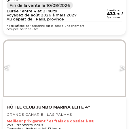
Fin de la vente le
10/08/2026
Durée : entre 4 et 21 nuits
à partir de
433
€
Voyagez de août 2026 à mars 2027
/ personne
Au départ de : Paris, province
* Prix affiché par personne sur la base d'une chambre
occupée par 2 adultes
HÔTEL CLUB JUMBO MARINA ELITE 4*
GRANDE CANARIE | LAS PALMAS
Meilleur prix garanti* et frais de dossier à 0€
Vols + transferts inclus
Formule all inclusive; Wi-Fi inclus