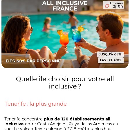
Fin dans
2j
0h
JUSQU'À -57%
DÈS 60€ PAR PERSONNE
LAST CHANCE
Quelle île choisir pour votre all
inclusive ?
Tenerife : la plus grande
Tenerife concentre
plus de 120 établissements all
inclusive
entre Costa Adeje et Playa de las Americas au
sud. Le volcan Teide culmine à 3718 mètres, plus haut