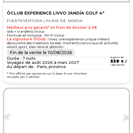
ÔCLUB EXPERIENCE LIVVO JANDÍA GOLF 4*
FUERTEVENTURA | PLAYA DE JANDIA
Meilleur prix garanti* et frais de dossier à 0€
Vols + transferts inclus
Formule all inclusive ; Wi-Fi inclus
La signature ÔClub :
Vivez une expérience unique mêlant
découverte des traditions locales, moments conviviaux et activités
alliant sport, bien-être et détente !
Fin de la vente le
10/08/2026
Durée : 7 nuits
à partir de
539
€
Voyagez de août 2026 à mars 2027
/ personne
Au départ de : Paris, province
* Prix affiché par personne sur la base d'une chambre
occupée par 2 adultes