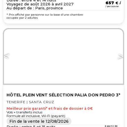
Durée : entre 4 et 14 nuits
657
€
Voyagez de août 2026 à avril 2027
/ personne
Au départ de : Paris, province
* Prix affiché par personne sur la base d'une chambre
occupée par 2 adultes
HÔTEL PLEIN VENT SÉLECTION PALIA DON PEDRO 3*
TENERIFE | SANTA CRUZ
Meilleur prix garanti* et frais de dossier à 0€
Vols + transferts inclus
Formule all inclusive, Wi-Fi (payant)
Fin de la vente le
12/08/2026
Durée : entre 5 et 15 nuits
à partir de