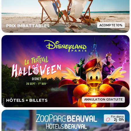
PRIX IMBATTABLES
ACOMPTE 10%
HÔTELS + BILLETS
ANNULATION GRATUITE
Fin dans
2j
0h