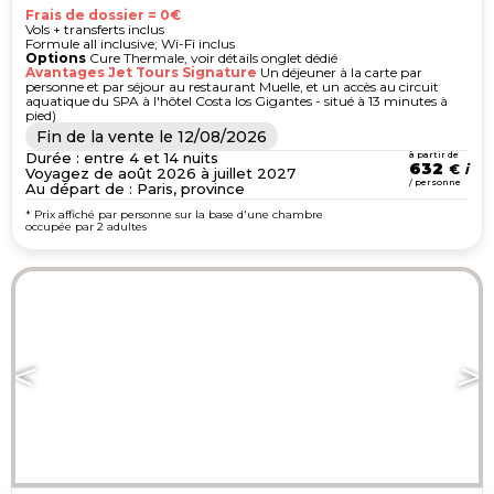
Frais de dossier = 0€
Vols + transferts inclus
Formule all inclusive; Wi-Fi inclus
Options
Cure Thermale, voir détails onglet dédié
Avantages Jet Tours Signature
Un déjeuner à la carte par
personne et par séjour au restaurant Muelle, et un accès au circuit
aquatique du SPA à l'hôtel Costa los Gigantes - situé à 13 minutes à
pied)
Fin de la vente le
12/08/2026
Durée : entre 4 et 14 nuits
à partir de
632
€
Voyagez de août 2026 à juillet 2027
/ personne
Au départ de : Paris, province
* Prix affiché par personne sur la base d'une chambre
occupée par 2 adultes