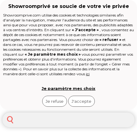
Showroomprivé se soucie de votre vie privée
Showroomprive.com utilise des cookies et technologies similaires afin
d'analyser la navigation, mesurer l'audience du site et ses performances
Voyages
All inclusive / tout compris
All inclusive / tout compris Es
ainsi que pour vous proposer, avec nos partenaires, des publicités adaptées
Séjour tout compris Iles
à vos centres d'intérêts. En cliquant sur
« J'accepte »
, vous consentez au
Accueil
dépôt de ces cookies et notamment à ce que ces informations soient
canaries
partagées avec nos partenaires. Vous pouvez choisir de
« refuser »
et
dans ce cas, vous ne pourrez pas recevoir de contenu personnalisé et seuls
Les jours de la Maison
les cookies nécessaires au fonctionnement du site seront utilisés. En
Mode
cliquant sur
« Je paramètre mes choix »
vous pourrez paramétrer vos
Les Canaries séduisent avec
plus de
préférences et obtenir plus d'informations. Vous pourrez également
Voyages
modifier vos préférences à tout moment (à partir de l'onglet « Gérer mes
250 hôtels et clubs all inclusive
Enfant
données »). Pour en savoir plus sur la collecte des informations et la
répartis sur 7 îles au large des côtes
Beauté
Voir
plus
manière dont celle-ci sont utilisées rendez-vous
ici
africaines. L’archipel espagnol combine
Sport
plages volcaniques, paysages lunaires
Le Village
et climat subtropical baptisé «
High-tech
Je paramètre mes choix
printemps éternel ». Les températures
Épicerie
Fuerteventura
Tenerife
Lanzarote
oscillent entre 18 et 28 °C toute l’année,
Outlet
Je refuse
J'accepte
avec 300 jours d’ensoleillement annuel.
Revendre
Loisirs
Shop-it