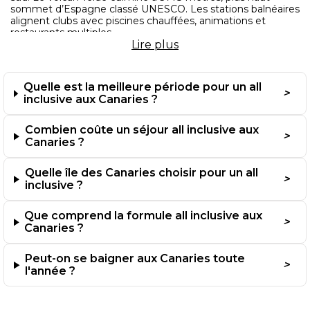
sommet d’Espagne classé UNESCO. Les stations balnéaires
alignent clubs avec piscines chauffées, animations et
restaurants multiples.
Lire
plus
Puerto de la Cruz au nord attire clientèle plus tranquille
avec jardins botaniques et architecture coloniale. Los
Quelle est la meilleure période pour un all
Gigantes impressionne avec falaises plongeant 600 mètres
dans océan. Les dauphins et baleines se observent toute
inclusive aux Canaries ?
l’année lors sorties bateau depuis Costa Adeje.
Combien coûte un séjour all inclusive aux
Canaries ?
Fuerteventura : paradis des surfeurs
Quelle île des Canaries choisir pour un all
Fuerteventura déploie
plus de 150 km de plages dorées
inclusive ?
parmi plus belles d’Europe. Corralejo au nord propose
resorts face îlot de Lobos et parc naturel des dunes. Jandía
Que comprend la formule all inclusive aux
au sud aligne des clubs en bord de mer avec la plage
Canaries ?
Sotavento prisée des véliplanchistes.
Peut-on se baigner aux Canaries toute
Costa Calma offre eaux turquoise peu profondes parfaites
l'année ?
familles. L’île désertique bénéficie climat le plus sec de
l’archipel avec vents favorables surf et kitesurf. Les villages
d’El Cotillo et Ajuy préservent authenticité canarienne avec
pêcheurs traditionnels.