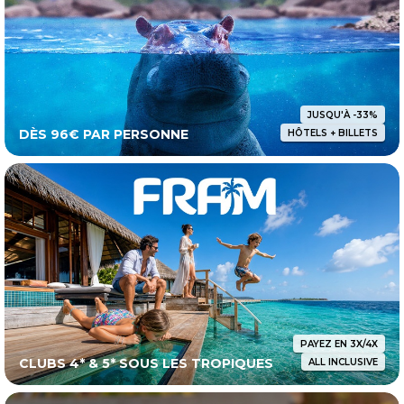
JUSQU'À -33%
DÈS 96€ PAR PERSONNE
HÔTELS + BILLETS
PAYEZ EN 3X/4X
CLUBS 4* & 5* SOUS LES TROPIQUES
ALL INCLUSIVE