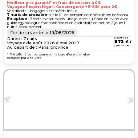
Meilleur prix garanti* et frais de dossier à 0€
Voyagez l'esprit léger : Conciergerie + E-SIM pour 2€
Vols directs + bagages + transferts inclus
7 nuits de croisière
sur le Nil en pension complète (hors boissons)
En option :
3 forfaits excursions, une journée au Caire en avion avec
guide égyptologue francophone et en exclusivité en option 2 jours 1
nuit à Abou simbel
Fin de la vente le
19/08/2026
Durée : 7 nuits
à partir de
873
€
Voyagez de août 2026 à mai 2027
/ personne
Au départ de : Paris, province
* Prix affiché par personne sur la base d'une chambre
occupée par 2 adultes