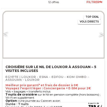
12 offres
FILTRER
TOP
DEAL
VOLS DIRECTS
CROISIÈRE SUR LE NIL DE LOUXOR À ASSOUAN – 5
VISITES INCLUSES
EGYPTE | LOUXOR - ESNA - EDFOU - KOM OMBO -
ASSOUAN - LOUXOR
Meilleur prix garanti* et frais de dossier à 0€
Voyagez l'esprit léger : Conciergerie + E-SIM pour 2€
Vols + bagages + transferts inclus
7 nuits de croisière
sur le Nil en pension complète (hors boissons) ;
Wi-Fi en supplément
Option :
Une journée au Caire en avion
Durée : 7 nuits
à partir de
799
€