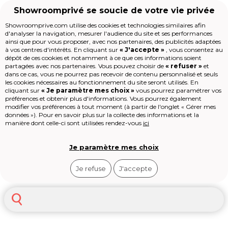
Showroomprivé se soucie de votre vie privée
Showroomprive.com utilise des cookies et technologies similaires afin
d'analyser la navigation, mesurer l'audience du site et ses performances
Voyages
Croisières
Croisières Méditérannée
ainsi que pour vous proposer, avec nos partenaires, des publicités adaptées
Croisière Méditerranée :
à vos centres d'intérêts. En cliquant sur
« J'accepte »
, vous consentez au
Accueil
dépôt de ces cookies et notamment à ce que ces informations soient
Escales de rêve & soleil
partagées avec nos partenaires. Vous pouvez choisir de
« refuser »
et
dans ce cas, vous ne pourrez pas recevoir de contenu personnalisé et seuls
Les jours de la Maison
les cookies nécessaires au fonctionnement du site seront utilisés. En
Mode
cliquant sur
« Je paramètre mes choix »
vous pourrez paramétrer vos
La Méditerranée concentre plus de
200
préférences et obtenir plus d'informations. Vous pourrez également
Voyages
modifier vos préférences à tout moment (à partir de l'onglet « Gérer mes
escales prestigieuses
entre ports
Enfant
données »). Pour en savoir plus sur la collecte des informations et la
italiens, îles grecques et côtes
Beauté
Voir
plus
manière dont celle-ci sont utilisées rendez-vous
ici
espagnoles. Les croisières proposent des
Sport
formules de 7 à 12 jours dès 500 € en
Le Village
pension complète, avec départs depuis
High-tech
Je paramètre mes choix
Marseille, Barcelone ou Gênes. De
Épicerie
Egypte
Santorin à Venise, patrimoine culturel
Outlet
Je refuse
J'accepte
et détente à bord sont garantis.
Revendre
Loisirs
Shop-it