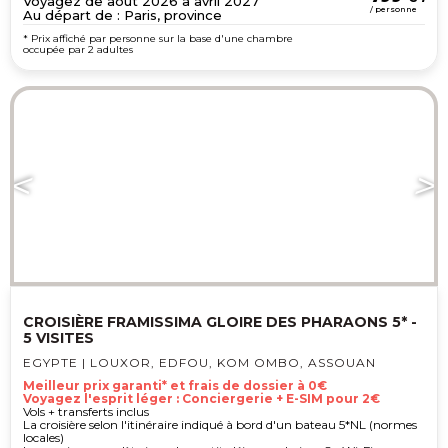
Voyagez de août 2026 à avril 2027
/ personne
Au départ de : Paris, province
* Prix affiché par personne sur la base d'une chambre
occupée par 2 adultes
CROISIÈRE FRAMISSIMA GLOIRE DES PHARAONS 5* -
5 VISITES
EGYPTE | LOUXOR, EDFOU, KOM OMBO, ASSOUAN
Meilleur prix garanti* et frais de dossier à 0€
Voyagez l'esprit léger : Conciergerie + E-SIM pour 2€
Vols + transferts inclus
La croisière selon l'itinéraire indiqué à bord d'un bateau 5*NL (normes
locales)