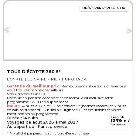
OPÉRÉ PAR PERFECTSTAY
TOUR D'ÉGYPTE 360 5*
EGYPTE | LE CAIRE - NIL - HURGHADA
Garantie du meilleur prix :
Remboursement de 2X la différence si
vous trouvez moins cher ailleurs
Vols + transferts inclus
Formule en pension complète et en formule all inclusive selon
programme ; Wi-Fi en supplément
Inclus :
4 nuits au Caire + Une croisière 5* (normes locales) de 7 nuits
en cabine standard + 3 nuits à Hurghada + Les excursions et visites
mentionnées au programme
Durée : 14 nuits
à partir de
1279
€
Voyagez de août 2026 à mai 2027
/ personne
Au départ de : Paris, province
* Prix affiché par personne sur la base d'une chambre