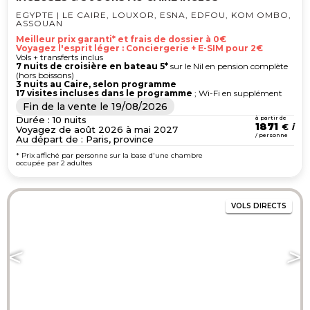
EGYPTE | LE CAIRE, LOUXOR, ESNA, EDFOU, KOM OMBO,
ASSOUAN
Meilleur prix garanti* et frais de dossier à 0€
Voyagez l'esprit léger : Conciergerie + E-SIM pour 2€
Vols + transferts inclus
7 nuits de croisière en bateau 5*
sur le Nil en pension complète
(hors boissons)
3 nuits au Caire, selon programme
17 visites incluses dans le programme
; Wi-Fi en supplément
Fin de la vente le
19/08/2026
Durée : 10 nuits
à partir de
1871
€
Voyagez de août 2026 à mai 2027
/ personne
Au départ de : Paris, province
* Prix affiché par personne sur la base d'une chambre
occupée par 2 adultes
VOLS DIRECTS