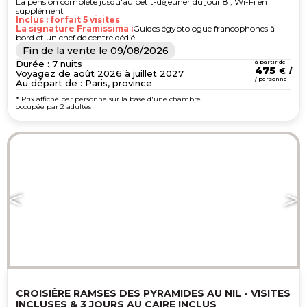
La pension complète jusqu'au petit-déjeuner du jour 8 ; Wi-Fi en
supplément
Inclus : forfait 5 visites
La signature Framissima :
Guides égyptologue francophones à
bord et un chef de centre dédié
Fin de la vente le
09/08/2026
Durée : 7 nuits
à partir de
475
€
Voyagez de août 2026 à juillet 2027
/ personne
Au départ de : Paris, province
* Prix affiché par personne sur la base d'une chambre
occupée par 2 adultes
CROISIÈRE RAMSES DES PYRAMIDES AU NIL - VISITES
INCLUSES & 3 JOURS AU CAIRE INCLUS