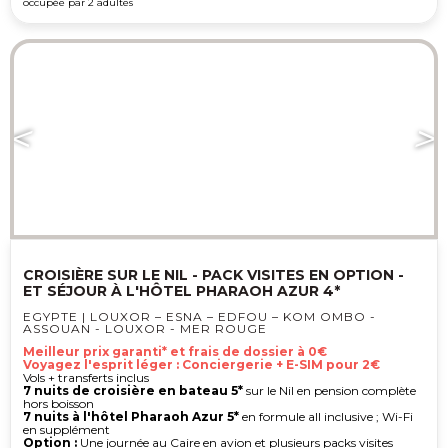
occupée par 2 adultes
CROISIÈRE SUR LE NIL - PACK VISITES EN OPTION -
ET SÉJOUR À L'HÔTEL PHARAOH AZUR 4*
EGYPTE | LOUXOR – ESNA – EDFOU – KOM OMBO -
ASSOUAN - LOUXOR - MER ROUGE
Meilleur prix garanti* et frais de dossier à 0€
Voyagez l'esprit léger : Conciergerie + E-SIM pour 2€
Vols + transferts inclus
7 nuits de croisière en bateau 5*
sur le Nil en pension complète
hors boisson
7 nuits à l'hôtel Pharaoh Azur 5*
en formule all inclusive ; Wi-Fi
en supplément
Option :
Une journée au Caire en avion et plusieurs packs visites