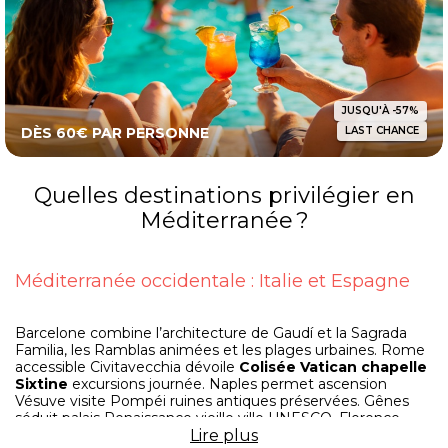
JUSQU'À -57%
DÈS 60€ PAR PERSONNE
LAST CHANCE
Quelles destinations privilégier en
Méditerranée ?
Méditerranée occidentale : Italie et Espagne
Barcelone combine l’architecture de Gaudí et la Sagrada
Familia, les Ramblas animées et les plages urbaines. Rome
accessible Civitavecchia dévoile
Colisée Vatican chapelle
Sixtine
excursions journée. Naples permet ascension
Vésuve visite Pompéi ruines antiques préservées. Gênes
séduit palais Renaissance vieille ville UNESCO. Florence
accessible Livourne concentre Duomo galerie Offices
Lire
plus