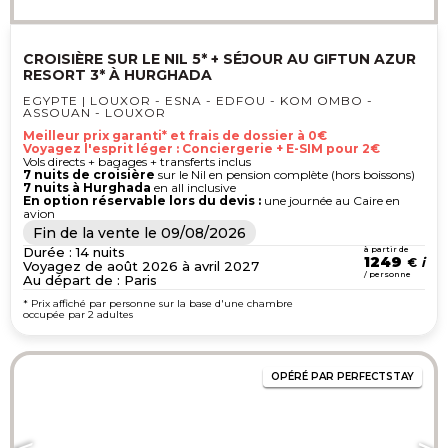
CROISIÈRE SUR LE NIL 5* + SÉJOUR AU GIFTUN AZUR
RESORT 3* À HURGHADA
EGYPTE | LOUXOR - ESNA - EDFOU - KOM OMBO -
ASSOUAN - LOUXOR
Meilleur prix garanti* et frais de dossier à 0€
Voyagez l'esprit léger : Conciergerie + E-SIM pour 2€
Vols directs + bagages + transferts inclus
7 nuits de croisière
sur le Nil en pension complète (hors boissons)
7 nuits à Hurghada
en all inclusive
En option réservable lors du devis :
une journée au Caire en
avion
Fin de la vente le
09/08/2026
Durée : 14 nuits
à partir de
1249
€
Voyagez de août 2026 à avril 2027
/ personne
Au départ de : Paris
* Prix affiché par personne sur la base d'une chambre
occupée par 2 adultes
OPÉRÉ PAR PERFECTSTAY