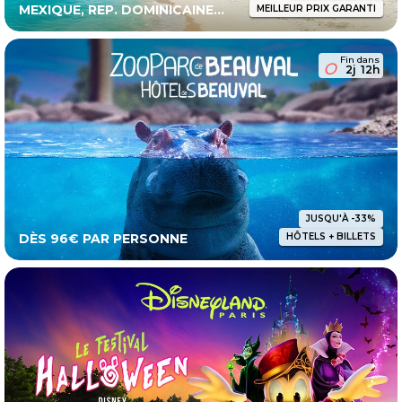
MEXIQUE, REP. DOMINICAINE...
MEILLEUR PRIX GARANTI
Fin dans
2j
12h
JUSQU'À -33%
DÈS 96€ PAR PERSONNE
HÔTELS + BILLETS