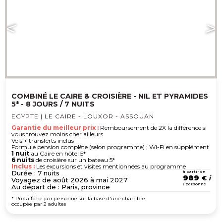
COMBINÉ LE CAIRE & CROISIÈRE - NIL ET PYRAMIDES
5* - 8 JOURS / 7 NUITS
EGYPTE | LE CAIRE - LOUXOR - ASSOUAN
Garantie du meilleur prix :
Remboursement de 2X la différence si
vous trouvez moins cher ailleurs
Vols + transferts inclus
Formule pension complète (selon programme) ; Wi-Fi en supplément
1 nuit
au Caire en hôtel 5*
6 nuits
de croisière sur un bateau 5*
Inclus :
Les excursions et visites mentionnées au programme
Durée : 7 nuits
à partir de
989
€
Voyagez de août 2026 à mai 2027
/ personne
Au départ de : Paris, province
* Prix affiché par personne sur la base d'une chambre
occupée par 2 adultes