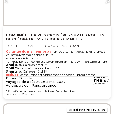
COMBINÉ LE CAIRE & CROISIÈRE - SUR LES ROUTES
DE CLÉOPÂTRE 5* - 13 JOURS / 12 NUITS
EGYPTE | LE CAIRE - LOUXOR - ASSOUAN
Garantie du meilleur prix :
Remboursement de 2X la différence si
vous trouvez moins cher ailleurs
Vols + transferts inclus
Formule pension complète (selon programme) ; Wi-Fi en supplément
2 nuits
au Caire en hôtel 5*
7 nuits
de croisière sur un bateau 5*
3 nuits
au Caire en hôtel 5*
Inclus :
Les excursions et visites mentionnées au programme
Durée : 12 nuits
à partir de
1149
€
Voyagez de août 2026 à mai 2027
/ personne
Au départ de : Paris, province
* Prix affiché par personne sur la base d'une chambre
occupée par 2 adultes
OPÉRÉ PAR PERFECTSTAY