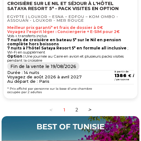
CROISIÈRE SUR LE NIL ET SÉJOUR À L'HÔTEL
SATAYA RESORT 5* - PACK VISITES EN OPTION
EGYPTE | LOUXOR – ESNA – EDFOU – KOM OMBO -
ASSOUAN - LOUXOR - MER ROUGE
Meilleur prix garanti* et frais de dossier à 0€
Voyagez l'esprit léger : Conciergerie + E-SIM pour 2€
Vols + transferts inclus
7 nuits de croisière en bateau 5* sur le Nil en pension
complète hors boissons
7 nuits à l'hôtel Sataya Resort 5* en formule all inclusive
;
Wi-Fi en supplément
Option :
Une journée au Caire en avion et plusieurs packs visites
pendant la croisière
Fin de la vente le
19/08/2026
Durée : 14 nuits
à partir de
1386
€
Voyagez de août 2026 à avril 2027
/ personne
Au départ de : Paris
* Prix affiché par personne sur la base d'une chambre
occupée par 2 adultes
1
2