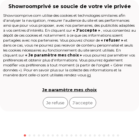
Showroomprivé se soucie de votre vie privée
Showroomprive.com utilise des cookies et technologies similaires afin
d'analyser la navigation, mesurer l'audience du site et ses performances
Voyages
Espagne & ses îles
Costa Blanca
Hôtel Daniya Alic
ainsi que pour vous proposer, avec nos partenaires, des publicités adaptées
Accueil
à vos centres d'intérêts. En cliquant sur
« J'accepte »
, vous consentez au
dépôt de ces cookies et notamment à ce que ces informations soient
partagées avec nos partenaires. Vous pouvez choisir de
« refuser »
et
dans ce cas, vous ne pourrez pas recevoir de contenu personnalisé et seuls
Les jours de la Maison
les cookies nécessaires au fonctionnement du site seront utilisés. En
Mode
cliquant sur
« Je paramètre mes choix »
vous pourrez paramétrer vos
Voyages
préférences et obtenir plus d'informations. Vous pourrez également
Enfant
modifier vos préférences à tout moment (à partir de l'onglet « Gérer mes
données »). Pour en savoir plus sur la collecte des informations et la
Beauté
manière dont celle-ci sont utilisées rendez-vous
ici
Sport
Le Village
High-tech
Je paramètre mes choix
Épicerie
Outlet
Je refuse
J'accepte
Revendre
Loisirs
Shop-it