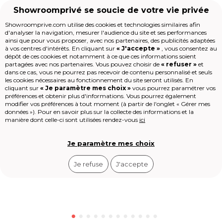
Showroomprivé se soucie de votre vie privée
Showroomprive.com utilise des cookies et technologies similaires afin
d'analyser la navigation, mesurer l'audience du site et ses performances
Voyages
Weekend en Europe
Bruxelles & Co
Hôtel Dukes A
TOP
DEAL
ainsi que pour vous proposer, avec nos partenaires, des publicités adaptées
Accueil
à vos centres d'intérêts. En cliquant sur
« J'accepte »
, vous consentez au
dépôt de ces cookies et notamment à ce que ces informations soient
partagées avec nos partenaires. Vous pouvez choisir de
« refuser »
et
dans ce cas, vous ne pourrez pas recevoir de contenu personnalisé et seuls
Les jours de la Maison
les cookies nécessaires au fonctionnement du site seront utilisés. En
Mode
cliquant sur
« Je paramètre mes choix »
vous pourrez paramétrer vos
Voyages
préférences et obtenir plus d'informations. Vous pourrez également
Enfant
modifier vos préférences à tout moment (à partir de l'onglet « Gérer mes
données »). Pour en savoir plus sur la collecte des informations et la
Beauté
manière dont celle-ci sont utilisées rendez-vous
ici
Sport
Le Village
High-tech
Je paramètre mes choix
Épicerie
Outlet
Je refuse
J'accepte
Revendre
Loisirs
Shop-it