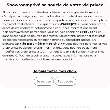
Showroomprivé se soucie de votre vie privée
Showroomprive.com utilise des cookies et technologies similaires afin
d'analyser la navigation, mesurer l'audience du site et ses performances
Voyages
Weekend en Europe
Amsterdam & Co
Inntel Hot
TOP
DEAL
ainsi que pour vous proposer, avec nos partenaires, des publicités adaptées
Accueil
à vos centres d'intérêts. En cliquant sur
« J'accepte »
, vous consentez au
dépôt de ces cookies et notamment à ce que ces informations soient
partagées avec nos partenaires. Vous pouvez choisir de
« refuser »
et
dans ce cas, vous ne pourrez pas recevoir de contenu personnalisé et seuls
Les jours de la Maison
les cookies nécessaires au fonctionnement du site seront utilisés. En
Mode
cliquant sur
« Je paramètre mes choix »
vous pourrez paramétrer vos
Voyages
préférences et obtenir plus d'informations. Vous pourrez également
Enfant
modifier vos préférences à tout moment (à partir de l'onglet « Gérer mes
données »). Pour en savoir plus sur la collecte des informations et la
Beauté
manière dont celle-ci sont utilisées rendez-vous
ici
Sport
Le Village
High-tech
Je paramètre mes choix
Épicerie
Outlet
Je refuse
J'accepte
Revendre
Loisirs
Shop-it