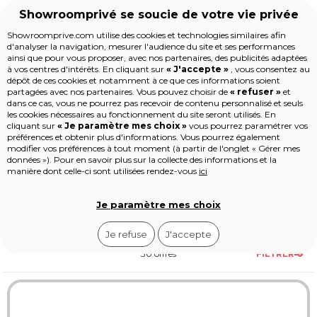
Showroomprivé se soucie de votre vie privée
Showroomprive.com utilise des cookies et technologies similaires afin
d'analyser la navigation, mesurer l'audience du site et ses performances
Voyages
Séjour
Séjour Afrique
Séjour Égypte
ainsi que pour vous proposer, avec nos partenaires, des publicités adaptées
Voyage Egypte
à vos centres d'intérêts. En cliquant sur
« J'accepte »
, vous consentez au
Accueil
dépôt de ces cookies et notamment à ce que ces informations soient
partagées avec nos partenaires. Vous pouvez choisir de
« refuser »
et
dans ce cas, vous ne pourrez pas recevoir de contenu personnalisé et seuls
Les jours de la Maison
L’Égypte affiche
300 jours
les cookies nécessaires au fonctionnement du site seront utilisés. En
Mode
cliquant sur
« Je paramètre mes choix »
vous pourrez paramétrer vos
d’ensoleillement par an
et des tarifs
préférences et obtenir plus d'informations. Vous pourrez également
Voyages
démarrant à 600 € la semaine. Les
Voir
plus
modifier vos préférences à tout moment (à partir de l'onglet « Gérer mes
Enfant
pyramides de Gizeh, les temples de
données »). Pour en savoir plus sur la collecte des informations et la
Beauté
Louxor et les plages de la mer Rouge
manière dont celle-ci sont utilisées rendez-vous
ici
Sport
créent une combinaison unique entre
Le Village
histoire millénaire et détente balnéaire.
High-tech
Je paramètre mes choix
Épicerie
Outlet
Je refuse
J'accepte
Revendre
Loisirs
30 offres
FILTRER
Shop-it