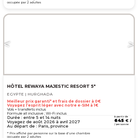
occupée par 2 adultes
HÔTEL REWAYA MAJESTIC RESORT 5*
EGYPTE | HURGHADA
Meilleur prix garanti* et frais de dossier à 0€
Voyagez l’esprit léger avec notre e-SIM à 1€
Vols + transferts inclus
Formule all inclusive ; Wi-Fi inclus
Durée : entre 5 et 14 nuits
à partir de
645
€
Voyagez de août 2026 à avril 2027
/ personne
Au départ de : Paris, province
* Prix affiché par personne sur la base d'une chambre
occupée par 2 adultes