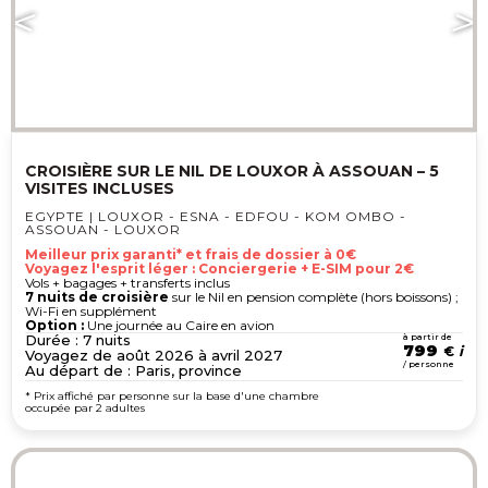
CROISIÈRE SUR LE NIL DE LOUXOR À ASSOUAN – 5
VISITES INCLUSES
EGYPTE | LOUXOR - ESNA - EDFOU - KOM OMBO -
ASSOUAN - LOUXOR
Meilleur prix garanti* et frais de dossier à 0€
Voyagez l'esprit léger : Conciergerie + E-SIM pour 2€
Vols + bagages + transferts inclus
7 nuits de croisière
sur le Nil en pension complète (hors boissons) ;
Wi-Fi en supplément
Option :
Une journée au Caire en avion
Durée : 7 nuits
à partir de
799
€
Voyagez de août 2026 à avril 2027
/ personne
Au départ de : Paris, province
* Prix affiché par personne sur la base d'une chambre
occupée par 2 adultes