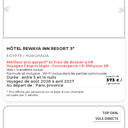
HÔTEL REWAYA INN RESORT 5*
EGYPTE | HURGHADA
Meilleur prix garanti* et frais de dossier à 0€
Voyagez l'esprit léger : Conciergerie + E-SIM pour 2€
Vols + transferts inclus
Formule all inclusive ; Wi-Fi inclus dans les parties communes
Durée : entre 5 et 14 nuits
à partir de
373
€
Voyagez de août 2026 à avril 2027
/ personne
Au départ de : Paris, province
* Prix affiché par personne sur la base d'une chambre
occupée par 2 adultes
TOP
DEAL
VOLS DIRECTS