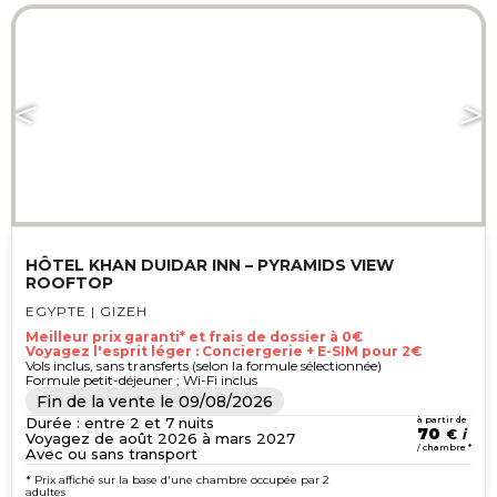
HÔTEL KHAN DUIDAR INN – PYRAMIDS VIEW
ROOFTOP
EGYPTE | GIZEH
Meilleur prix garanti* et frais de dossier à 0€
Voyagez l'esprit léger : Conciergerie + E-SIM pour 2€
Vols inclus, sans transferts (selon la formule sélectionnée)
Formule petit-déjeuner ; Wi-Fi inclus
Fin de la vente le
09/08/2026
Durée : entre 2 et 7 nuits
à partir de
70
€
Voyagez de août 2026 à mars 2027
/ chambre *
Avec ou sans transport
* Prix affiché sur la base d'une chambre occupée par 2
adultes