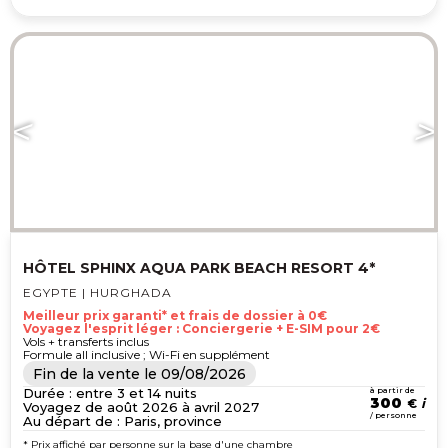
HÔTEL SPHINX AQUA PARK BEACH RESORT 4*
EGYPTE | HURGHADA
Meilleur prix garanti* et frais de dossier à 0€
Voyagez l'esprit léger : Conciergerie + E-SIM pour 2€
Vols + transferts inclus
Formule all inclusive ; Wi-Fi en supplément
Fin de la vente le
09/08/2026
Durée : entre 3 et 14 nuits
à partir de
300
€
Voyagez de août 2026 à avril 2027
/ personne
Au départ de : Paris, province
* Prix affiché par personne sur la base d'une chambre