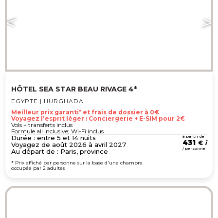
HÔTEL SEA STAR BEAU RIVAGE 4*
EGYPTE | HURGHADA
Meilleur prix garanti* et frais de dossier à 0€
Voyagez l'esprit léger : Conciergerie + E-SIM pour 2€
Vols + transferts inclus
Formule all inclusive; Wi-Fi inclus
Durée : entre 5 et 14 nuits
à partir de
431
€
Voyagez de août 2026 à avril 2027
/ personne
Au départ de : Paris, province
* Prix affiché par personne sur la base d'une chambre
occupée par 2 adultes