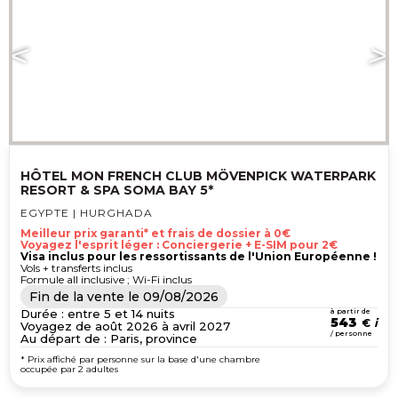
HÔTEL MON FRENCH CLUB MÖVENPICK WATERPARK
RESORT & SPA SOMA BAY 5*
EGYPTE | HURGHADA
Meilleur prix garanti* et frais de dossier à 0€
Voyagez l'esprit léger : Conciergerie + E-SIM pour 2€
Visa inclus pour les ressortissants de l'Union Européenne !
Vols + transferts inclus
Formule all inclusive ; Wi-Fi inclus
Fin de la vente le
09/08/2026
Durée : entre 5 et 14 nuits
à partir de
543
€
Voyagez de août 2026 à avril 2027
/ personne
Au départ de : Paris, province
* Prix affiché par personne sur la base d'une chambre
occupée par 2 adultes