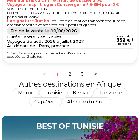
Meilleur prix garanti* et frais de dossier à 0€
Voyagez l'esprit léger : Conciergerie + E-SIM pour 2€
Vols + transferts inclus
Formule all inclusive ; Wi-Fi inclus dans les chambres, restaurant
principal et lobby
La signature Jumbo :
équipe d’animation francophone Jumbo,
ambiance festive et activités pour petits et grands
Fin de la vente le
09/08/2026
Durée : entre 5 et 15 nuits
à partir de
352
€
Voyagez de août 2026 à juillet 2027
/ personne
Au départ de : Paris, province
* Prix affiché par personne sur la base d'une chambre
occupée par 2 adultes
1
2
3
Autres destinations en Afrique
Maroc
Tunisie
Kenya
Tanzanie
Cap-Vert
Afrique du Sud