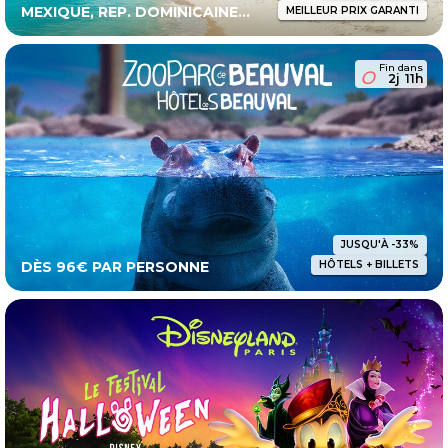
MEXIQUE, REP. DOMINICAINE...
MEILLEUR PRIX GARANTI
Fin dans
2j
11h
JUSQU'À -33%
DÈS 96€ PAR PERSONNE
HÔTELS + BILLETS