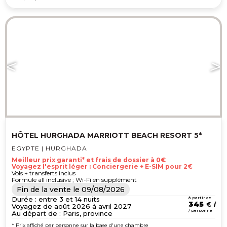
HÔTEL HURGHADA MARRIOTT BEACH RESORT 5*
EGYPTE | HURGHADA
Meilleur prix garanti* et frais de dossier à 0€
Voyagez l'esprit léger : Conciergerie + E-SIM pour 2€
Vols + transferts inclus
Formule all inclusive ; Wi-Fi en supplément
Fin de la vente le
09/08/2026
Durée : entre 3 et 14 nuits
à partir de
345
€
Voyagez de août 2026 à avril 2027
/ personne
Au départ de : Paris, province
* Prix affiché par personne sur la base d'une chambre