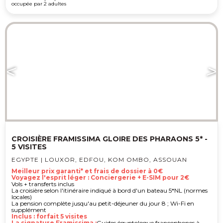
occupée par 2 adultes
CROISIÈRE FRAMISSIMA GLOIRE DES PHARAONS 5* -
5 VISITES
EGYPTE | LOUXOR, EDFOU, KOM OMBO, ASSOUAN
Meilleur prix garanti* et frais de dossier à 0€
Voyagez l'esprit léger : Conciergerie + E-SIM pour 2€
Vols + transferts inclus
La croisière selon l'itinéraire indiqué à bord d'un bateau 5*NL (normes
locales)
La pension complète jusqu'au petit-déjeuner du jour 8 ; Wi-Fi en
supplément
Inclus : forfait 5 visites
La signature Framissima :
Guides égyptologue francophones à