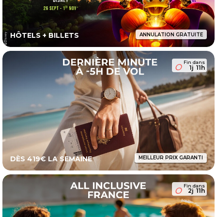
HÔTELS + BILLETS
ANNULATION GRATUITE
Fin dans
1j
11h
DÈS 419€ LA SEMAINE
MEILLEUR PRIX GARANTI
Fin dans
2j
11h