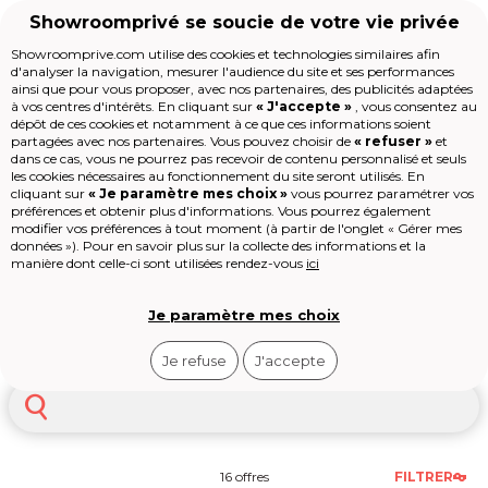
Showroomprivé se soucie de votre vie privée
Showroomprive.com utilise des cookies et technologies similaires afin
d'analyser la navigation, mesurer l'audience du site et ses performances
Voyages
Séjour
Séjour Asie
Séjour Indonésie
ainsi que pour vous proposer, avec nos partenaires, des publicités adaptées
Voyage Indonesie
à vos centres d'intérêts. En cliquant sur
« J'accepte »
, vous consentez au
Accueil
dépôt de ces cookies et notamment à ce que ces informations soient
partagées avec nos partenaires. Vous pouvez choisir de
« refuser »
et
dans ce cas, vous ne pourrez pas recevoir de contenu personnalisé et seuls
Les jours de la Maison
L’Indonésie est l’un des archipels les
les cookies nécessaires au fonctionnement du site seront utilisés. En
Mode
cliquant sur
« Je paramètre mes choix »
vous pourrez paramétrer vos
plus fascinants de la planète : plus de 17
préférences et obtenir plus d'informations. Vous pourrez également
Voyages
000 îles s’étirant sur 5 000 kilomètres
Voir
plus
modifier vos préférences à tout moment (à partir de l'onglet « Gérer mes
Enfant
entre l’océan Indien et le Pacifique,
données »). Pour en savoir plus sur la collecte des informations et la
Beauté
abritant la troisième plus grande forêt
manière dont celle-ci sont utilisées rendez-vous
ici
Sport
tropicale du monde, des volcans actifs,
Le Village
des récifs coralliens parmi les plus riches
High-tech
de la planète et une mosaïque de
Je paramètre mes choix
Bali
Épicerie
cultures, de langues et de religions
Outlet
d’une diversité incomparable. Un
Je refuse
J'accepte
Revendre
voyage en Indonésie
, c’est choisir
Loisirs
entre la spiritualité envoûtante de Bali
Shop-it
et ses temples hindous, l’aventure
sauvage de Komodo et ses dragons, les
jungles de Bornéo et ses orangs-outans,
les plages immaculées des îles Gili ou
16 offres
FILTRER