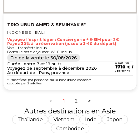
TRIO UBUD AMED & SEMINYAK 5*
INDONÉSIE | BALI
Voyagez l'esprit léger : Conciergerie + E-SIM pour 2€
Payez 30% à la réservation (jusqu'à J-40 du départ)
Vols + transferts inclus
Formule petit-déjeuner; Wi-Fi inclus
Fin de la vente le
30/08/2026
Durée : entre 7 et 18 nuits
à partir de
1710
€
Voyagez de septembre à décembre 2026
/ personne
Au départ de : Paris, province
* Prix affiché par personne sur la base d'une chambre
occupée par 2 adultes
1
2
Autres destinations en Asie
Thaïlande
Vietnam
Inde
Japon
Cambodge