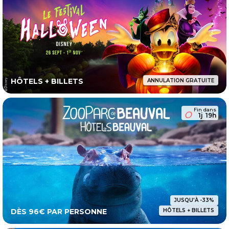
HÔTELS + BILLETS
ANNULATION GRATUITE
Fin dans
1j
19h
JUSQU'À -33%
DÈS 96€ PAR PERSONNE
HÔTELS + BILLETS