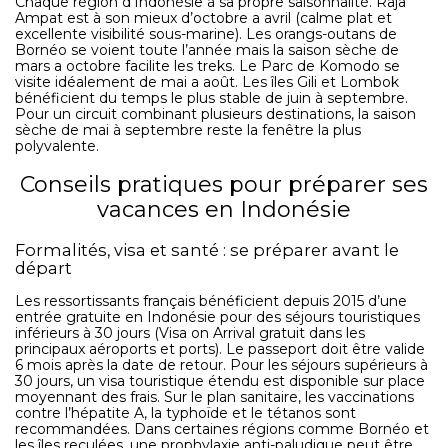
Chaque région d’Indonésie à sa propre saisonnalité. Raja
Ampat est à son mieux d’octobre a avril (calme plat et
excellente visibilité sous-marine). Les orangs-outans de
Bornéo se voient toute l’année mais la saison sèche de
mars a octobre facilite les treks. Le Parc de Komodo se
visite idéalement de mai a août. Les îles Gili et Lombok
bénéficient du temps le plus stable de juin à septembre.
Pour un circuit combinant plusieurs destinations, la saison
sèche de mai à septembre reste la fenêtre la plus
polyvalente.
Conseils pratiques pour préparer ses
vacances en Indonésie
Formalités, visa et santé : se préparer avant le
départ
Les ressortissants français bénéficient depuis 2015 d’une
entrée gratuite en Indonésie pour des séjours touristiques
inférieurs à 30 jours (Visa on Arrival gratuit dans les
principaux aéroports et ports). Le passeport doit être valide
6 mois après la date de retour. Pour les séjours supérieurs à
30 jours, un visa touristique étendu est disponible sur place
moyennant des frais. Sur le plan sanitaire, les vaccinations
contre l’hépatite A, la typhoïde et le tétanos sont
recommandées. Dans certaines régions comme Bornéo et
les îles reculées, une prophylaxie anti-paludique peut être