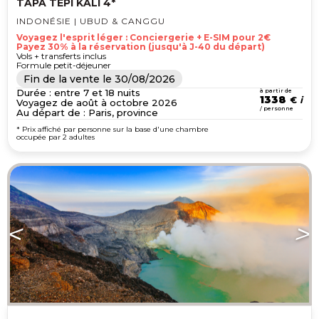
TAPA TEPI KALI 4*
INDONÉSIE | UBUD & CANGGU
Voyagez l'esprit léger : Conciergerie + E-SIM pour 2€
Payez 30% à la réservation (jusqu'à J-40 du départ)
Vols + transferts inclus
Formule petit-déjeuner
Fin de la vente le
30/08/2026
Durée : entre 7 et 18 nuits
à partir de
1338
€
Voyagez de août à octobre 2026
/ personne
Au départ de : Paris, province
* Prix affiché par personne sur la base d'une chambre
occupée par 2 adultes