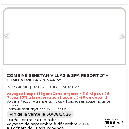
encore la culture Toraja de Sulawesi.
Showroomprivé Voyages propose une
sélection de
voyages en Indonésie
au
meilleur prix, avec des vols et des
séjours négociés accessibles
uniquement lors des ventes privées,
pour découvrir ce pays-continent au
meilleur rapport qualité-prix.
COMBINÉ SENETAN VILLAS & SPA RESORT 5* +
LUMBINI VILLAS & SPA 5*
INDONÉSIE | BALI - UBUD, JIMBARAN
Voyagez l'esprit léger : Conciergerie + E-SIM pour 2€
Payez 30% à la réservation (jusqu'à J-40 du départ)
Vols aller/retour + transferts inclus + 1 bagage en soute inclus par
personne
Formule petit-déjeuner; Wi-Fi inclus
Fin de la vente le
30/08/2026
Durée : entre 7 et 18 nuits
à partir de
1586
€
Voyagez de septembre à décembre 2026
/ personne
Au départ de : Paris, province