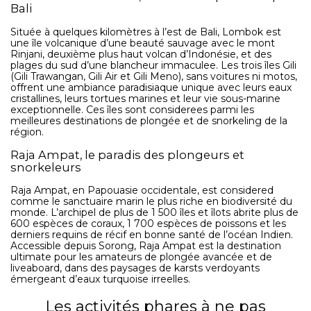
Bali
Située à quelques kilomètres à l’est de Bali, Lombok est
une île volcanique d’une beauté sauvage avec le mont
Rinjani, deuxième plus haut volcan d’Indonésie, et des
plages du sud d’une blancheur immaculee. Les trois îles Gili
(Gili Trawangan, Gili Air et Gili Meno), sans voitures ni motos,
offrent une ambiance paradisiaque unique avec leurs eaux
cristallines, leurs tortues marines et leur vie sous-marine
exceptionnelle. Ces îles sont considerees parmi les
meilleures destinations de plongée et de snorkeling de la
région.
Raja Ampat, le paradis des plongeurs et
snorkeleurs
Raja Ampat, en Papouasie occidentale, est considered
comme le sanctuaire marin le plus riche en biodiversité du
monde. L’archipel de plus de 1 500 îles et îlots abrite plus de
600 espèces de coraux, 1 700 espèces de poissons et les
derniers requins de récif en bonne santé de l’océan Indien.
Accessible depuis Sorong, Raja Ampat est la destination
ultimate pour les amateurs de plongée avancée et de
liveaboard, dans des paysages de karsts verdoyants
émergeant d’eaux turquoise irreelles.
Les activités phares à ne pas