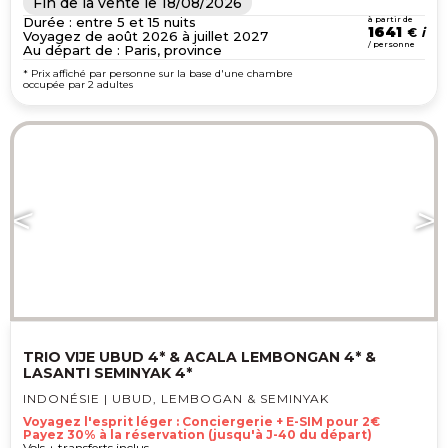
Fin de la vente le
18/08/2026
Durée : entre 5 et 15 nuits
à partir de
1641
€
Voyagez de août 2026 à juillet 2027
/ personne
Au départ de : Paris, province
* Prix affiché par personne sur la base d'une chambre
occupée par 2 adultes
TRIO VIJE UBUD 4* & ACALA LEMBONGAN 4* &
LASANTI SEMINYAK 4*
INDONÉSIE | UBUD, LEMBOGAN & SEMINYAK
Voyagez l'esprit léger : Conciergerie + E-SIM pour 2€
Payez 30% à la réservation (jusqu'à J-40 du départ)
Vols + transferts inclus