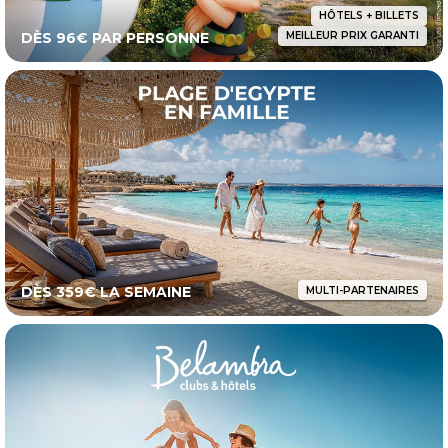
HÔTELS + BILLETS
DÈS 96€ PAR PERSONNE
MEILLEUR PRIX GARANTI
DÈS 359€ LA SEMAINE
MULTI-PARTENAIRES