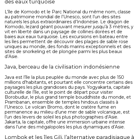
des eaux turquoise
L’Indonésie s’adapte à tous les types de voyageurs. Les
L’île de Komodo et le Parc National du même nom, classe
amoureux de détente trouveront à Bali et dans les îles Gili
au patrimoine mondial de l’Unesco, sont l’un des sites
des villas avec piscine, des spas de qualité et des plages
naturels les plus extraordinaires d’Indonésie. Le dragon de
paradisiaques. Les aventuriers iront plonger à Raja Ampat,
Komodo, lezard géant pouvant mesurer jusqu’à 3 mètres, y
tracker les orangs-outans dans les forêts de Bornéo ou
vit en liberté dans un paysage de collines dorées et de
grimper sur le volcan Bromo au lever du soleil. Les
baies aux eaux turquoise. Les excursions en bateau entre
les îles permettent de découvrir des plages de sable rose
passionnés de culture visiteront Yogyakarta, Ubud et les
uniques au monde, des fonds marins exceptionnels et des
villages ancestraux de Flores. L’Indonésie est l’une des rares
sites de snorkeling et de plongée parmi les plus beaux
destinations ou il est possible de combiner plage, jungle,
d’Asie.
culture et aventure dans un seul voyage.
Java, berceau de la civilisation indonésienne
Java est l’île la plus peuplée du monde avec plus de 150
millions d’habitants, et pourtant elle concentre certains des
paysages les plus grandioses du pays. Yogyakarta, capitale
culturelle de l’île, est le point de départ pour visiter
Borobudur, le plus grand temple bouddhiste du monde, et
Prambanan, ensemble de temples hindous classés à
l’Unesco. Le volcan Bromo, dont le cratère fume en
permanence au milieu d’une mer de sable volcanique, est
l’un des levers de soleil les plus photographies d’Asie.
Jakarta, la capitale, offre une immersion urbaine intense
dans l’une des mégalopoles les plus dynamiques d’Asie.
Lombok et les îles Gili, l’alternative paradisiaque à