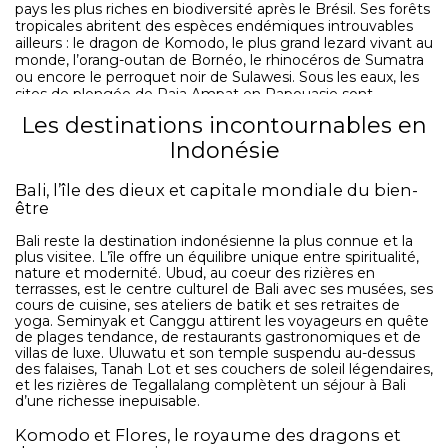
pays les plus riches en biodiversité après le Brésil. Ses forêts
tropicales abritent des espèces endémiques introuvables
ailleurs : le dragon de Komodo, le plus grand lezard vivant au
monde, l’orang-outan de Bornéo, le rhinocéros de Sumatra
ou encore le perroquet noir de Sulawesi. Sous les eaux, les
sites de plongée de Raja Ampat en Papouasie sont
consideres comme les plus riches en biodiversité marine de
Les destinations incontournables en
la planète. Cette richesse naturelle exceptionnelle en fait
une destination de rêve pour les amoureux de la nature, de
Indonésie
la plongée et de l’aventure.
Une spiritualité et une culture qui marquent
pour toujours
Bali, l’île des dieux et capitale mondiale du bien-
être
L’Indonésie est habitee par plus de 270 millions de
Bali reste la destination indonésienne la plus connue et la
personnes réparties entre des dizaines de groupes
plus visitee. L’île offre un équilibre unique entre spiritualité,
ethniques aux traditions radicalement différentes. Bali, seul
nature et modernité. Ubud, au coeur des rizières en
bastion hindou dans un pays majoritairement musulman,
terrasses, est le centre culturel de Bali avec ses musées, ses
est connue mondialement pour ses cérémonies, ses
cours de cuisine, ses ateliers de batik et ses retraites de
yoga. Seminyak et Canggu attirent les voyageurs en quête
offrandes quotidiennes et ses temples majestueux. Java
de plages tendance, de restaurants gastronomiques et de
abrite le temple bouddhiste de Borobudur, le plus grand
villas de luxe. Uluwatu et son temple suspendu au-dessus
monument bouddhiste du monde, et les temples hindous
des falaises, Tanah Lot et ses couchers de soleil légendaires,
de Prambanan. La culture Toraja de Sulawesi, avec ses
et les rizières de Tegallalang complètent un séjour à Bali
maisons en forme de bateaux et ses cérémonies funeraires
d’une richesse inepuisable.
spectaculaires, est l’une des plus fascinantes d’Asie du Sud-
Des paysages extraordinaires pour tous les
Est.
profils de voyageurs
Komodo et Flores, le royaume des dragons et