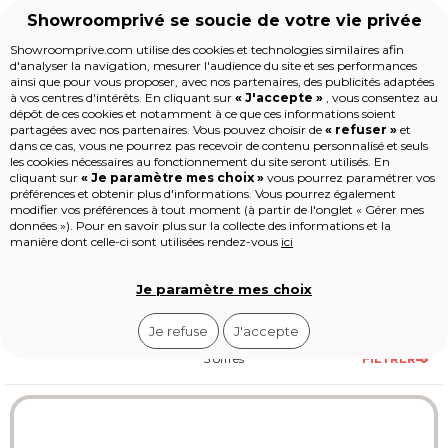
Showroomprivé se soucie de votre vie privée
Showroomprive.com utilise des cookies et technologies similaires afin
d'analyser la navigation, mesurer l'audience du site et ses performances
Voyages
Séjour
Séjour Asie
Séjour Japon
ainsi que pour vous proposer, avec nos partenaires, des publicités adaptées
Voyage Japon
à vos centres d'intérêts. En cliquant sur
« J'accepte »
, vous consentez au
Accueil
dépôt de ces cookies et notamment à ce que ces informations soient
partagées avec nos partenaires. Vous pouvez choisir de
« refuser »
et
dans ce cas, vous ne pourrez pas recevoir de contenu personnalisé et seuls
Les jours de la Maison
Le Japon affiche un taux
les cookies nécessaires au fonctionnement du site seront utilisés. En
Mode
cliquant sur
« Je paramètre mes choix »
vous pourrez paramétrer vos
d’ensoleillement de
300 jours par an
préférences et obtenir plus d'informations. Vous pourrez également
Voyages
dans certaines régions. Les séjours
Voir
plus
modifier vos préférences à tout moment (à partir de l'onglet « Gérer mes
Enfant
débutent à partir de 2100 € pour deux
données »). Pour en savoir plus sur la collecte des informations et la
Beauté
semaines, incluant temples millénaires,
manière dont celle-ci sont utilisées rendez-vous
ici
Sport
forêts de bambous et cuisine raffinée.
Le Village
Le printemps et l’automne concentrent
High-tech
les meilleures conditions climatiques.
Je paramètre mes choix
Épicerie
Outlet
Je refuse
J'accepte
Revendre
Loisirs
5 offres
FILTRER
Shop-it