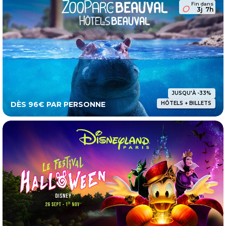
Fin dans
3j
7h
JUSQU'À -33%
DÈS 96€ PAR PERSONNE
HÔTELS + BILLETS