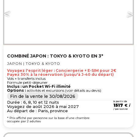
COMBINÉ JAPON : TOKYO & KYOTO EN 3*
JAPON | TOKYO & KYOTO
Voyagez l'esprit léger : Conciergerie + E-SIM pour 2€
Payez 30% à la réservation (jusqu'à J-40 du départ)
Vols + transferts inclus
Formule petit-déjeuner
Inclus : un Pocket Wi-Fi illimité
Options :
activités et excursions (voir détails au devis)
Fin de la vente le
30/08/2026
Durée : 6, 8, 10 et 12 nuits
à partir de
1517
€
Voyagez de août 2026 à mai 2027
/ personne
Au départ de : Paris, province
* Prix affiché par personne sur la base d'une chambre
occupée par 2 adultes