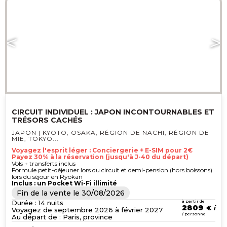
CIRCUIT INDIVIDUEL : JAPON INCONTOURNABLES ET
TRÉSORS CACHÉS
JAPON | KYOTO, OSAKA, RÉGION DE NACHI, RÉGION DE
MIE, TOKYO...
Voyagez l'esprit léger : Conciergerie + E-SIM pour 2€
Payez 30% à la réservation (jusqu'à J-40 du départ)
Vols + transferts inclus
Formule petit-déjeuner lors du circuit et demi-pension (hors boissons)
lors du séjour en Ryokan
Inclus : un Pocket Wi-Fi illimité
Fin de la vente le
30/08/2026
Durée : 14 nuits
à partir de
2809
€
Voyagez de septembre 2026 à février 2027
/ personne
Au départ de : Paris, province