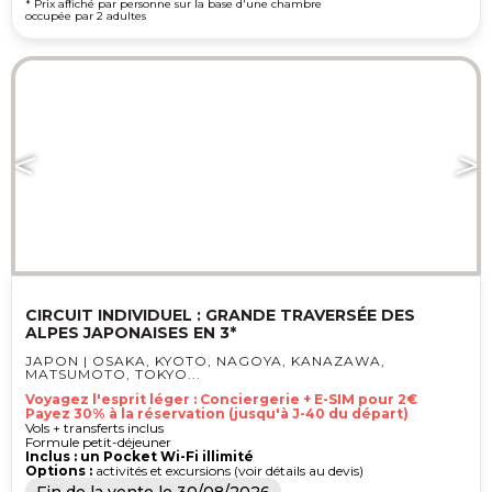
* Prix affiché par personne sur la base d'une chambre
occupée par 2 adultes
CIRCUIT INDIVIDUEL : GRANDE TRAVERSÉE DES
ALPES JAPONAISES EN 3*
JAPON | OSAKA, KYOTO, NAGOYA, KANAZAWA,
MATSUMOTO, TOKYO...
Voyagez l'esprit léger : Conciergerie + E-SIM pour 2€
Payez 30% à la réservation (jusqu'à J-40 du départ)
Vols + transferts inclus
Formule petit-déjeuner
Inclus : un Pocket Wi-Fi illimité
Options :
activités et excursions (voir détails au devis)
Fin de la vente le
30/08/2026