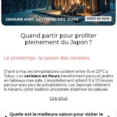
SEMAINE AVEC ACTIVITÉS DÈS 1529€
PAYEZ EN 3X/4X
Quand partir pour profiter
pleinement du Japon ?
Le printemps : la saison des cerisiers
D’avril à mai, les températures oscillent entre 15 et 23°C à
Tokyo. Les
cerisiers en fleurs
transforment parcs et jardins
en tableaux rose pâle. L’ensoleillement atteint 9 à 10 heures
par jour avec peu de précipitations. Les Japonais célèbrent
le hanami, cette tradition ancestrale d’admirer les sakuras.
Lire
plus
L’automne : feuillages flamboyants et climat
idéal
Quelle est la meilleure saison pour visiter le