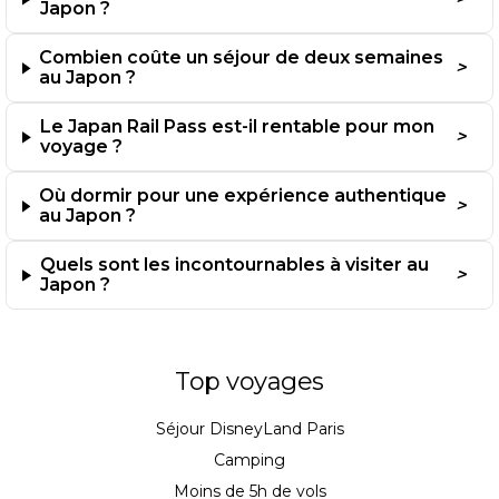
Japon ?
Septembre à novembre offre un climat sec avec des
températures comprises entre 18 et 28°C. Les érables
Combien coûte un séjour de deux semaines
japonais se parent de rouge et d’or. L’atmosphère reste
au Japon ?
agréable sans l’humidité écrasante de l’été. Les typhons
sont rares après octobre.
Le Japan Rail Pass est-il rentable pour mon
voyage ?
L’hiver au nord : stations de ski et onsen
Où dormir pour une expérience authentique
Hokkaido propose des chutes de neige abondantes de
au Japon ?
décembre à février. Les températures descendent jusqu’à
-5°C. Les stations comme Niseko attirent les skieurs du
Quels sont les incontournables à visiter au
monde entier. Après le ski, les sources chaudes naturelles
Japon ?
réchauffent corps et esprit.
Quel budget prévoir selon votre style
de voyage ?
Top voyages
Séjour DisneyLand Paris
Voyageur économe : auberges et repas de rue
Camping
Moins de 5h de vols