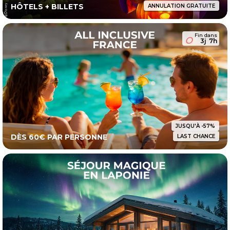
HÔTELS + BILLETS
ANNULATION GRATUITE
Fin dans
3j
7h
JUSQU'À -57%
DÈS 60€ PAR PERSONNE
LAST CHANCE