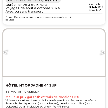
Fin de la vente le
12/08/2026
Durée : entre 3 et 14 nuits
à partir de
244
€
Voyagez de août à octobre 2026
/ chambre *
Avec ou sans transport
* Prix affiché sur la base d'une chambre occupée par 2
adultes
HÔTEL HTOP JADHE 4* SUP
ESPAGNE | CALELLA
Meilleur prix garanti* et frais de dossier à 0€
Vols en supplément (selon la formule sélectionnée), sans transferts
Formule demi-pension (hors boissons), pension complète (hors
boissons) ou all inclusive au choix ; Wi-Fi inclus