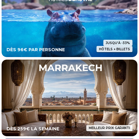
JUSQU'À -33%
DÈS 96€ PAR PERSONNE
HÔTELS + BILLETS
DÈS 259€ LA SEMAINE
MEILLEUR PRIX GARANTI