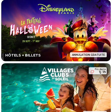
HÔTELS + BILLETS
ANNULATION GRATUITE
Fin dans
1j
1h