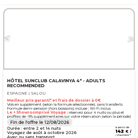
plaisir de partir.
HÔTEL SUNCLUB CALAVINYA 4* - ADULTS
RECOMMENDED
ESPAGNE | SALOU
Meilleur prix garanti* et frais de dossier à 0€
Vols en supplément (selon la formule sélectionnée), sans transferts
Formule demi-pension (hors boissons) incluse ; Wi-Fi inclus
Le + Showroomprivé Voyage :
réservez pour 4 nuits ou plus et
profitez de -5% supplémentaires sur votre réservation (selon la période)
Fin de l'offre le
12/08/2026
Durée : entre 2 et 14 nuits
à partir de
142
€
Voyagez de août à octobre 2026
/ chambre *
Avec ou sans transport