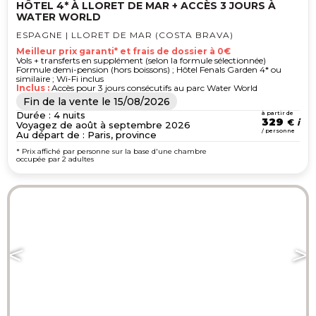
HÔTEL 4* À LLORET DE MAR + ACCÈS 3 JOURS À
WATER WORLD
ESPAGNE | LLORET DE MAR (COSTA BRAVA)
Meilleur prix garanti* et frais de dossier à 0€
Vols + transferts en supplément (selon la formule sélectionnée)
Formule demi-pension (hors boissons) ; Hôtel Fenals Garden 4* ou
similaire ; Wi-Fi inclus
Inclus :
Accès pour 3 jours consécutifs au parc Water World
Fin de la vente le
15/08/2026
Durée : 4 nuits
à partir de
329
€
Voyagez de août à septembre 2026
/ personne
Au départ de : Paris, province
* Prix affiché par personne sur la base d'une chambre
occupée par 2 adultes