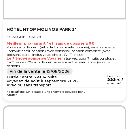
HÔTEL HTOP MOLINOS PARK 3*
ESPAGNE | SALOU
Meilleur prix garanti* et frais de dossier à 0€
Vols en supplément (selon la formule sélectionnée), sans transferts
Formule demi-pension (avec boissons), pension complète (avec
boissons) ou all inclusive au choix ; Wi-Fi inclus
Le + Showroomprivé Voyage :
réservez pour 7 nuits ou plus et
profitez de -10% supplémentaires sur votre réservation (selon la
période)
Fin de la vente le
12/08/2026
Durée : entre 3 et 14 nuits
à partir de
222
€
Voyagez de août à septembre 2026
/ chambre *
Avec ou sans transport
* Prix affiché sur la base d'une chambre occupée par 2
adultes