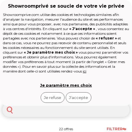
Showroomprivé se soucie de votre vie privée
Showroomprive.com utilise des cookies et technologies similaires afin
d'analyser la navigation, mesurer l'audience du site et ses performances
Voyages
Séjour
Séjour Europe
Séjour Espagne
Séjour Catalo
ainsi que pour vous proposer, avec nos partenaires, des publicités adaptées
Voyage Catalogne
à vos centres d'intérêts. En cliquant sur
« J'accepte »
, vous consentez au
Accueil
dépôt de ces cookies et notamment à ce que ces informations soient
partagées avec nos partenaires. Vous pouvez choisir de
« refuser »
et
dans ce cas, vous ne pourrez pas recevoir de contenu personnalisé et seuls
Les jours de la Maison
La Catalogne, c’est une région
les cookies nécessaires au fonctionnement du site seront utilisés. En
Mode
cliquant sur
« Je paramètre mes choix »
vous pourrez paramétrer vos
espagnole qui se vit intensément : entre
préférences et obtenir plus d'informations. Vous pourrez également
Voyages
les ruelles gothiques de Barcelone, les
Voir
plus
modifier vos préférences à tout moment (à partir de l'onglet « Gérer mes
Enfant
criques sauvages de la Costa Brava, les
données »). Pour en savoir plus sur la collecte des informations et la
Beauté
sommets pyrénéens et les plaines
manière dont celle-ci sont utilisées rendez-vous
ici
Sport
dorées de l’arrière-pays, chaque coin de
Le Village
territoire raconte une histoire unique.
High-tech
Terre de passions, de fêtes
Je paramètre mes choix
Barcelone
Lloret de Mar
Gérone
Épicerie
populaires et de gastronomie
Outlet
inventive
, la Catalogne attire chaque
Je refuse
J'accepte
Revendre
année des millions de voyageurs en
Loisirs
quête d’authenticité et de soleil
Shop-it
méditerranéen. Avec Showroomprivé
Voyages, offrez-vous un séjour en
Catalogne
au meilleur prix, sans
compromis sur la qualité ni sur le
22 offres
FILTRER