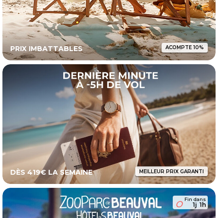
PRIX IMBATTABLES
ACOMPTE 10%
DÈS 419€ LA SEMAINE
MEILLEUR PRIX GARANTI
Fin dans
1j
1h