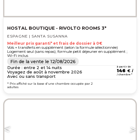
HOSTAL BOUTIQUE - RIVOLTO ROOMS 3*
ESPAGNE | SANTA SUSANNA
Meilleur prix garanti* et frais de dossier à 0€
Vols + transferts en supplément (selon la formule sélectionnée)
Logement seul (sans repas), formule petit déjeuner en supplément ;
Wi-Fi inclus
Fin de la vente le
12/08/2026
Durée : entre 2 et 14 nuits
à partir de
146
€
Voyagez de août à novembre 2026
/ chambre *
Avec ou sans transport
* Prix affiché sur la base d'une chambre occupée par 2
adultes