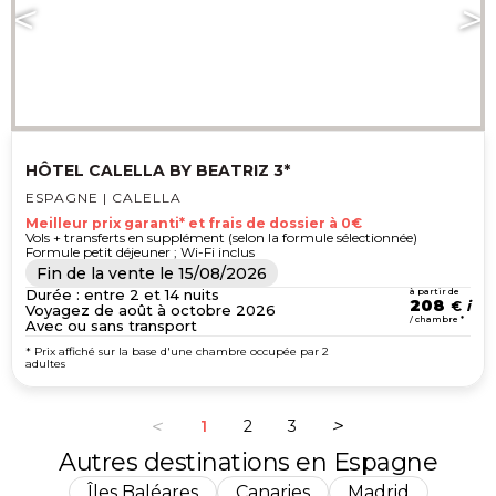
HÔTEL CALELLA BY BEATRIZ 3*
ESPAGNE | CALELLA
Meilleur prix garanti* et frais de dossier à 0€
Vols + transferts en supplément (selon la formule sélectionnée)
Formule petit déjeuner ; Wi-Fi inclus
Fin de la vente le
15/08/2026
Durée : entre 2 et 14 nuits
à partir de
208
€
Voyagez de août à octobre 2026
/ chambre *
Avec ou sans transport
* Prix affiché sur la base d'une chambre occupée par 2
adultes
1
2
3
Autres destinations en Espagne
Îles Baléares
Canaries
Madrid