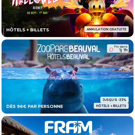
HÔTELS + BILLETS
ANNULATION GRATUITE
Fin dans
1j
1h
JUSQU'À -33%
DÈS 96€ PAR PERSONNE
HÔTELS + BILLETS