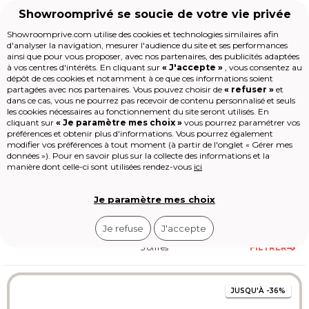
Showroomprivé se soucie de votre vie privée
Showroomprive.com utilise des cookies et technologies similaires afin
d'analyser la navigation, mesurer l'audience du site et ses performances
Voyages
Ski
Ski Séjour ski Pyrénées
ainsi que pour vous proposer, avec nos partenaires, des publicités adaptées
Séjour ski dans les Pyrénées
à vos centres d'intérêts. En cliquant sur
« J'accepte »
, vous consentez au
Accueil
dépôt de ces cookies et notamment à ce que ces informations soient
partagées avec nos partenaires. Vous pouvez choisir de
« refuser »
et
dans ce cas, vous ne pourrez pas recevoir de contenu personnalisé et seuls
Maison
Les Pyrénées offrent
250 km de pistes
les cookies nécessaires au fonctionnement du site seront utilisés. En
Mode
cliquant sur
« Je paramètre mes choix »
vous pourrez paramétrer vos
réparties
sur une dizaine de domaines
préférences et obtenir plus d'informations. Vous pourrez également
Voyages
skiables accessibles. Les forfaits
Voir
plus
modifier vos préférences à tout moment (à partir de l'onglet « Gérer mes
Enfant
démarrent à 42 € la journée, avec des
données »). Pour en savoir plus sur la collecte des informations et la
Beauté
formules séjour incluant hébergement
manière dont celle-ci sont utilisées rendez-vous
ici
Sport
et remontées mécaniques dès 400 €
Le Village
par personne pour une semaine.
High-tech
Je paramètre mes choix
Épicerie
Outlet
Je refuse
J'accepte
Revendre
Loisirs
5 offres
FILTRER
Shop-it
JUSQU'À
-36%