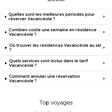
La Résidence Plein Sud aux Deux Alpes bénéficie de
partenariats Skiset pour louer le matériel à prix réduit. Les
Quelles sont les meilleures périodes pour
familles apprécient les appartements de 4 à 8 personnes
avec cuisine équipée et balcon.
réserver Vacancéole ?
Combien coûte une semaine en résidence
Côte Atlantique et Méditerranée
Vacancéole ?
Le Domaine des Grands Lacs à Biscarrosse se trouve à 2
Où trouver les résidences Vacancéole au ski
km des plages landaises. La résidence dispose d’une piscine
?
extérieure chauffée et propose des studios à partir de
450 € la semaine en juin. Les Terrasses de Pentrez en
Quels services sont inclus dans le tarif
Bretagne permettent un accès à pied à la plage avec vue
Vacancéole ?
sur la baie de Douarnenez.
Comment annuler une réservation
En Provence, le Domaine de Camiole près de Fayence
Vacancéole ?
combine piscine, tennis et animations estivales. Les
locations varient de 500 € à 1100 € selon le nombre de
chambres et la période.
Top voyages
Corse : entre mer et montagne