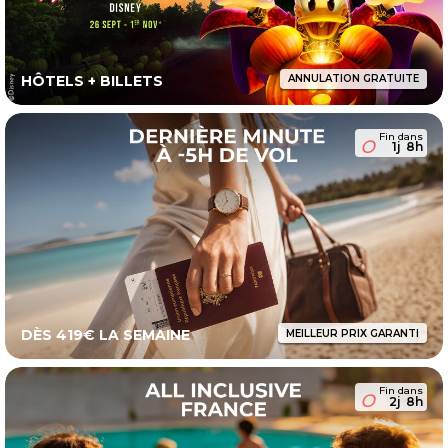
HÔTELS + BILLETS
ANNULATION GRATUITE
Fin dans
1j
8h
DÈS 419€ LA SEMAINE
MEILLEUR PRIX GARANTI
Fin dans
2j
8h