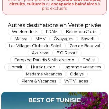
circuits
,
culturels
et
escapades balnéaires
à
prix exclusifs.
Autres destinations en Vente privée
Weekendesk
FRAM
Belambra Clubs
Maeva
MMV
Ôvoyages
Sowell
Les Villages Clubs du Soleil
Zoo de Beauval
Azureva
B'O Resort
Camping Paradis & Mistercamp
Goélia
Homair
Hurtigruten
Lagrange vacances
Madame Vacances
Odalys
Pierre & Vacances
VVF Villages