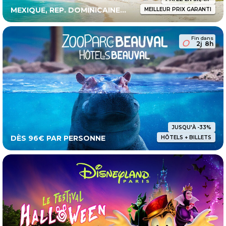
MEXIQUE, REP. DOMINICAINE...
MEILLEUR PRIX GARANTI
Fin dans
2j
8h
JUSQU'À -33%
DÈS 96€ PAR PERSONNE
HÔTELS + BILLETS