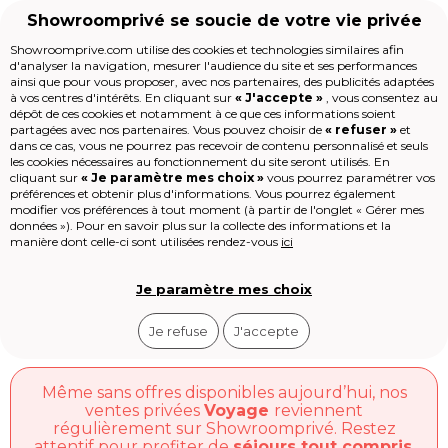
Showroomprivé se soucie de votre vie privée
Showroomprive.com utilise des cookies et technologies similaires afin
d'analyser la navigation, mesurer l'audience du site et ses performances
Voyages
Vente privée
Vente privée Vacancéole
ainsi que pour vous proposer, avec nos partenaires, des publicités adaptées
Vente Privée Vacancéole :
à vos centres d'intérêts. En cliquant sur
« J'accepte »
, vous consentez au
Accueil
dépôt de ces cookies et notamment à ce que ces informations soient
Séjours Montagne & Mer
partagées avec nos partenaires. Vous pouvez choisir de
« refuser »
et
dans ce cas, vous ne pourrez pas recevoir de contenu personnalisé et seuls
Les jours de la Maison
les cookies nécessaires au fonctionnement du site seront utilisés. En
Mode
cliquant sur
« Je paramètre mes choix »
vous pourrez paramétrer vos
Vacancéole gère
plus de 6000
préférences et obtenir plus d'informations. Vous pourrez également
Voyages
modifier vos préférences à tout moment (à partir de l'onglet « Gérer mes
locations
dans 70 destinations
Enfant
données »). Pour en savoir plus sur la collecte des informations et la
françaises. Les ventes privées affichent
Beauté
Voir
plus
manière dont celle-ci sont utilisées rendez-vous
ici
des tarifs de 400 € à 1200 € par semaine
Sport
selon la saison, avec paiement en 3 fois
Le Village
sans frais et annulation flexible jusqu’à
High-tech
Je paramètre mes choix
15 jours avant le départ.
Épicerie
Outlet
Je refuse
J'accepte
Revendre
Loisirs
Shop-it
Même sans offres disponibles aujourd’hui, nos
ventes privées
Voyage
reviennent
régulièrement sur Showroomprivé. Restez
attentif pour profiter de
séjours tout compris
,