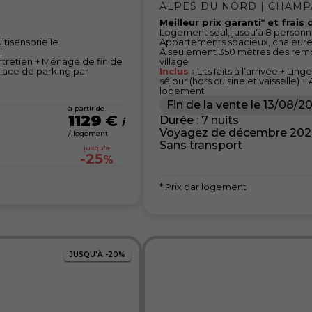
ALPES DU NORD | CHAMP
Meilleur prix garanti* et frais
Logement seul, jusqu'à 8 person
ltisensorielle
Appartements spacieux, chaleure
i
À seulement 350 mètres des rem
d’entretien + Ménage de fin de
village
 place de parking par
Inclus :
Lits faits à l’arrivée + Li
séjour (hors cuisine et vaisselle) 
logement
Fin de la vente le
13/08/2
à partir de
1129
€
Durée : 7 nuits
Voyagez de décembre 2026 
/ logement
Sans transport
jusqu'à
-25
%
* Prix par logement
JUSQU'À
-20%