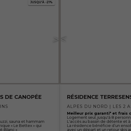
JUSQU'À
-21%
ES DE CANOPÉE
RÉSIDENCE TERRESENS
INS
ALPES DU NORD | LES 2 
Meilleur prix garanti* et frais
Logement seul, jusqu'à 8 person
acuzzi, sauna et hammam
L'accès au bassin de détente et à
ique « Le Bettex » qui
La résidence bénéficie d’un enso
t-Blanc »
avec un départ et un retour skis a