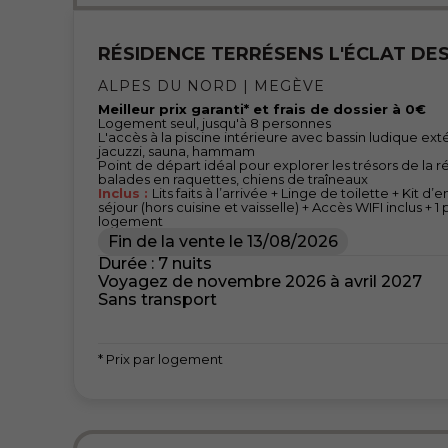
RÉSIDENCE TERRÉSENS L'ÉCLAT DES
ALPES DU NORD | MEGÈVE
Meilleur prix garanti* et frais de dossier à 0€
Logement seul, jusqu'à 8 personnes
L'accès à la piscine intérieure avec bassin ludique ext
jacuzzi, sauna, hammam
Point de départ idéal pour explorer les trésors de la rég
balades en raquettes, chiens de traîneaux
Inclus :
Lits faits à l’arrivée + Linge de toilette + Kit 
séjour (hors cuisine et vaisselle) + Accès WIFI inclus + 
logement
Fin de la vente le
13/08/2026
Durée : 7 nuits
Voyagez de novembre 2026 à avril 2027
Sans transport
* Prix par logement