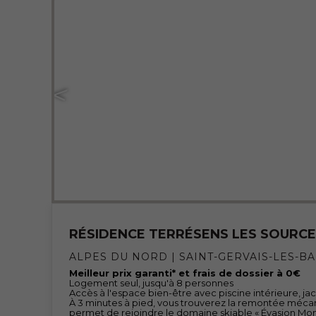
RÉSIDENCE TERRÉSENS LES SOURC
ALPES DU NORD | SAINT-GERVAIS-LES-BA
Meilleur prix garanti* et frais de dossier à 0€
Logement seul, jusqu'à 8 personnes
Accès à l'espace bien-être avec piscine intérieure, j
À 3 minutes à pied, vous trouverez la remontée mécan
permet de rejoindre le domaine skiable « Évasion Mon