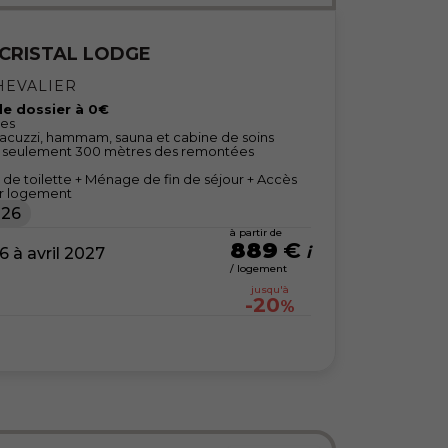
 CRISTAL LODGE
HEVALIER
 de dossier à 0€
nes
 jacuzzi, hammam, sauna et cabine de soins
t à seulement 300 mètres des remontées
nge de toilette + Ménage de fin de séjour + Accès
par logement
026
à partir de
889
€
à avril 2027
/ logement
jusqu'à
-20
%