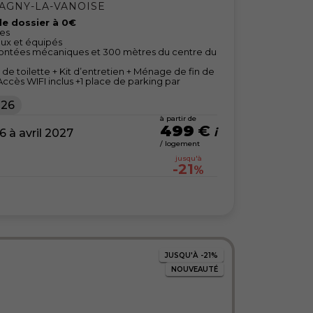
AGNY-LA-VANOISE
 de dossier à 0€
nes
ux et équipés
ontées mécaniques et 300 mètres du centre du
nge de toilette + Kit d’entretien + Ménage de fin de
+ Accès WIFI inclus +1 place de parking par
026
à partir de
499
€
à avril 2027
/ logement
jusqu'à
-21
%
JUSQU'À
-21%
NOUVEAUTÉ