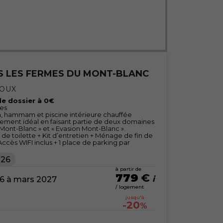
S LES FERMES DU MONT-BLANC
LOUX
 de dossier à 0€
nes
a, hammam et piscine intérieure chauffée
ment idéal en faisant partie de deux domaines
u Mont-Blanc » et « Evasion Mont-Blanc ».
nge de toilette + Kit d’entretien + Ménage de fin de
 Accès WIFI inclus + 1 place de parking par
026
à partir de
779
€
6 à mars 2027
/ logement
jusqu'à
-20
%