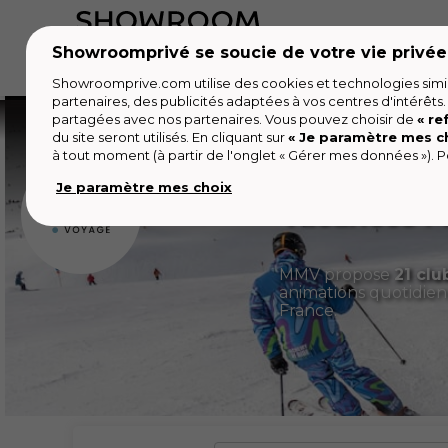
Showroomprivé se soucie de votre vie privée
Accueil
Les jours de la Maison
Mode
Vo
Showroomprive.com utilise des cookies et technologies simila
partenaires, des publicités adaptées à vos centres d'intérêts.
Voyages
Vente privée
Vente privée MMV
partagées avec nos partenaires. Vous pouvez choisir de
« re
du site seront utilisés. En cliquant sur
« Je paramètre mes c
à tout moment (à partir de l'onglet « Gérer mes données »). Po
Je paramètre mes choix
Vacances M
MMV propose
21 clu
animations quotidienn
France.