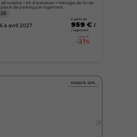
nge de toilette + Kit d’entretien + Ménage de fin de
+ 1 place de parking par logement
026
à partir de
959
€
à avril 2027
/ logement
jusqu'à
-21
%
JUSQU'À
-20%