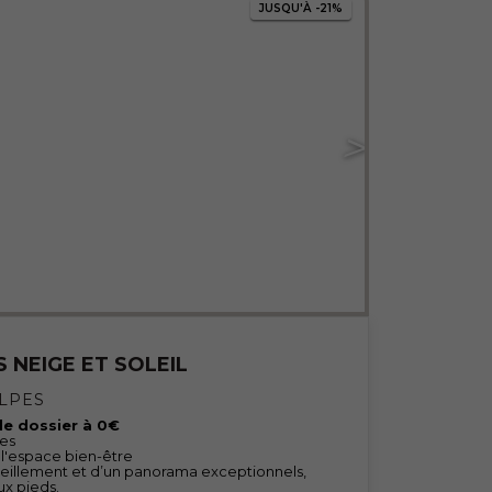
JUSQU'À
-21%
 NEIGE ET SOLEIL
ALPES
 de dossier à 0€
nes
 l'espace bien-être
leillement et d’un panorama exceptionnels,
ux pieds.