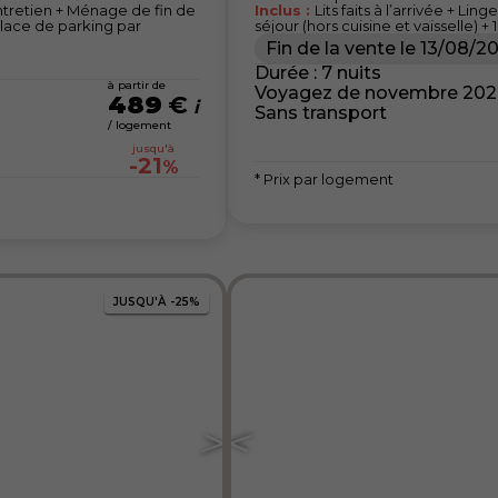
d’entretien + Ménage de fin de
Inclus :
Lits faits à l’arrivée + Li
 place de parking par
séjour (hors cuisine et vaisselle) 
Fin de la vente le
13/08/2
Durée : 7 nuits
à partir de
Voyagez de novembre 2026 
489
€
Sans transport
/ logement
jusqu'à
-21
%
* Prix par logement
JUSQU'À
-25%