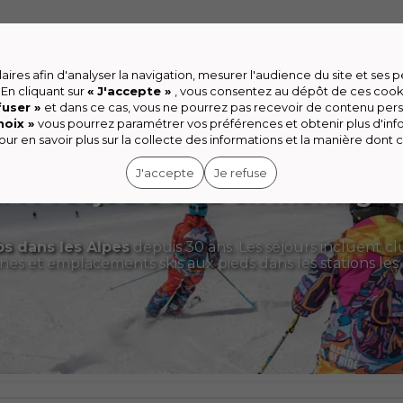
yages
Enfant
Beauté
Sport
Le Village
High-
ires afin d'analyser la navigation, mesurer l'audience du site et ses
 En cliquant sur
« J'accepte »
, vous consentez au dépôt de ces cook
fuser »
et dans ce cas, vous ne pourrez pas recevoir de contenu pers
hoix »
vous pourrez paramétrer vos préférences et obtenir plus d'in
ur en savoir plus sur la collecte des informations et la manière dont c
J'accepte
Je refuse
MV : Séjours Club en montagn
bs dans les Alpes
depuis 30 ans. Les séjours incluent cl
es et emplacements skis aux pieds dans les stations les 