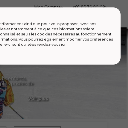
Mon Compte
01 85 76 00 09
tech
Épicerie
Outlet
Revendre
Loisirs
 performances ainsi que pour vous proposer, avec nos
ies et notamment à ce que ces informations soient
onnalisé et seuls les cookies nécessaires au fonctionnement
formations. Vous pourrez également modifier vos préférences
elle-ci sont utilisées rendez-vous
ici
e
ubs enfants,
plus prisées de
Voir
plus