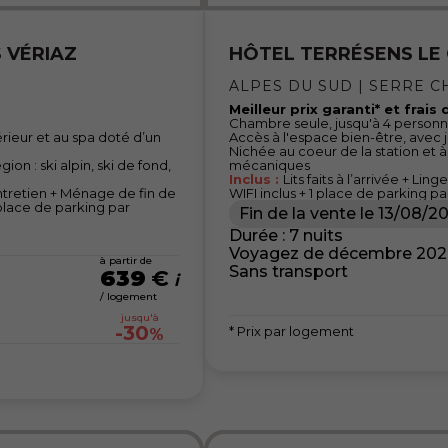
 VÉRIAZ
HÔTEL TERRÉSENS LE
ALPES DU SUD | SERRE C
Meilleur prix garanti* et frais
Chambre seule, jusqu'à 4 person
érieur et au spa doté d’un
Accès à l'espace bien-être, avec
Nichée au coeur de la station e
ion : ski alpin, ski de fond,
mécaniques
Inclus :
Lits faits à l’arrivée + Li
d’entretien + Ménage de fin de
WIFI inclus + 1 place de parking 
1 place de parking par
Fin de la vente le
13/08/2
Durée : 7 nuits
Voyagez de décembre 2026 
à partir de
Sans transport
639
€
/ logement
jusqu'à
-30
* Prix par logement
%