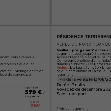
RÉSIDENCE TERRÉSEN
ALPES DU NORD | COMB
Meilleur prix garanti* et frais
Logement seul, jusqu'à 8 person
ammam, bain à remous,
Accès à l'espace bien-être : saun
Combloux bénéficie d’un emplace
s aux pieds à quelques
skiables distincts : « Les Portes d
Inclus :
Lits faits à l’arrivée + Li
d’entretien + Ménage de fin de
séjour (hors cuisine et vaisselle) +
 place de parking par
logement
Fin de la vente le
13/08/2
Durée : 7 nuits
à partir de
Voyagez de décembre 202
579
€
Sans transport
/ logement
jusqu'à
-25
%
* Prix par logement