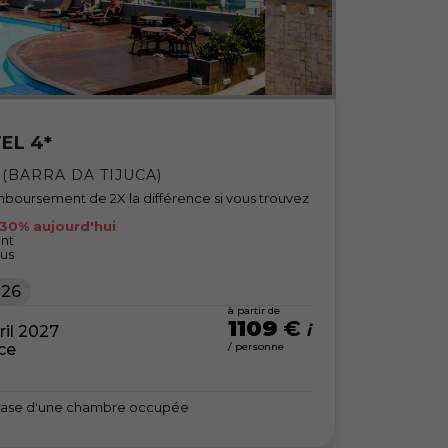
EL 4*
 (BARRA DA TIJUCA)
boursement de 2X la différence si vous trouvez
 30% aujourd'hui
ent
lus
026
à partir de
1109
€
ril 2027
nce
/ personne
la base d'une chambre occupée