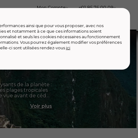
Mon Compte
01 85 76 00 09
tech
Épicerie
Outlet
Revendre
Loisirs
 performances ainsi que pour vous proposer, avec nos
ies et notamment à ce que ces informations soient
onnalisé et seuls les cookies nécessaires au fonctionnement
formations. Vous pourrez également modifier vos préférences
elle-ci sont utilisées rendez-vous
ici
ysants de la planète :
s plages tropicales
de vue avant de céder
Iguazu titanesques,
Voir
plus
érique du Sud, c’est
mais la notion
 superlatifs s’ouvre à