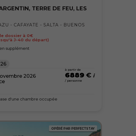
ARGENTIN, TERRE DE FEU, LES
ZU - CAFAYATE - SALTA - BUENOS
 de dossier à 0€
usqu'à J-40 du départ)
 en supplément
026
à partir de
6889
€
novembre 2026
nce
/ personne
la base d'une chambre occupée
OPÉRÉ PAR PERFECTSTAY