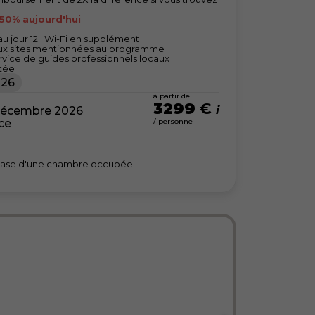
 50% aujourd'hui
u jour 12 ; Wi-Fi en supplément
 aux sites mentionnées au programme +
ervice de guides professionnels locaux
itée
026
à partir de
3299
€
décembre 2026
nce
/ personne
la base d'une chambre occupée