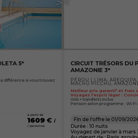
LETA 5*
CIRCUIT TRÉSORS DU 
AMAZONIE 3*
PÉROU | LIMA, AREQUIPA,
différence si vous trouvez
MACHU PICCHU, AMAZONIE
Meilleur prix garanti* et frais
Voyagez l'esprit léger : Conci
Vols + transferts inclus
Pension selon programme ; Wi-Fi
à partir de
1609
€
Fin de l'offre le
01/09/202
Durée : 10 nuits
/ personne
Voyagez de janvier à mars
Au départ de : Paris, provi