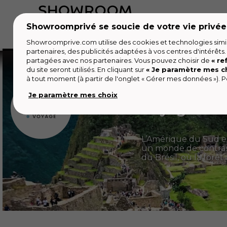
Showroomprivé se soucie de votre vie privée
Accueil
Les jours de la Maison
Mode
Vo
Showroomprive.com utilise des cookies et technologies simila
partenaires, des publicités adaptées à vos centres d'intérêts.
Voyages
Séjour
Séjour Amérique du sud
partagées avec nos partenaires. Vous pouvez choisir de
« re
du site seront utilisés. En cliquant sur
« Je paramètre mes c
à tout moment (à partir de l'onglet « Gérer mes données »). Po
Je paramètre mes choix
Voyage Ame
L’Amérique du Sud est
un monde de contrast
du Brésil, où la for
la place aux pampas
de Rio de Janeiro ébl
choisir
un voyage d’u
d’aventure
. Grâce a
tous les budgets.