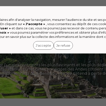
yages
Enfant
Beauté
Sport
Le Village
High-
ires afin d'analyser la navigation, mesurer l'audience du site et ses
 En cliquant sur
« J'accepte »
, vous consentez au dépôt de ces cook
fuser »
et dans ce cas, vous ne pourrez pas recevoir de contenu pers
hoix »
vous pourrez paramétrer vos préférences et obtenir plus d'in
ur en savoir plus sur la collecte des informations et la manière dont c
J'accepte
Je refuse
rique du sud
 l’un des continents les plus fascinants et les plus dépa
es absolus où les cimes enneigées des Andes côtoient le
êt amazonienne la plus dense du monde s’étend à perte 
 argentines. Du Machu Picchu mystérieux aux chutes d’
ouissante à la Patagonie sauvage, partir en séjour en Am
ne intensité et d’une beauté qui redéfinissent à ja
ux meilleures offres du moment, ce continent de tous les