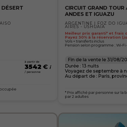
T DÉSERT
CIRCUIT GRAND TOUR 
ANDES ET IGUAZU
RAISO
ARGENTINE | FOZ DO IGUA
AIRES - USHUAIA
Meilleur prix garanti* et frais
Payez 30% à la réservation (j
Vols + transferts inclus
Pension selon programme ; Wi-Fi
Fin de la vente le
31/08/2
à partir de
3542
€
Durée : 13 nuits
Voyagez de septembre à 
/ personne
Au départ de : Paris, provi
e occupée
* Prix affiché par personne sur 
par 2 adultes