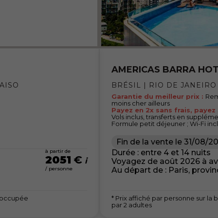
AMERICAS BARRA HOT
RAISO
BRÉSIL | RIO DE JANEIRO
Garantie du meilleur prix :
Rem
moins cher ailleurs
Payez en 2x sans frais, payez
Vols inclus, transferts en supplém
Formule petit déjeuner ; Wi-Fi inc
Fin de la vente le
31/08/2
à partir de
Durée : entre 4 et 14 nuits
2051
€
Voyagez de août 2026 à av
/ personne
Au départ de : Paris, provi
e occupée
* Prix affiché par personne sur 
par 2 adultes