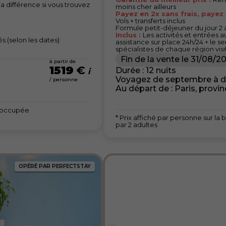
différence si vous trouvez
moins cher ailleurs
Payez en 2x sans frais, payez
Vols + transferts inclus
Formule petit-déjeuner du jour 2 a
Inclus :
Les activités et entrées
és (selon les dates)
assistance sur place 24h/24 + le s
spécialistes de chaque région vis
Fin de la vente le
31/08/2
à partir de
1519
€
Durée : 12 nuits
Voyagez de septembre à 
/ personne
Au départ de : Paris, provi
e occupée
* Prix affiché par personne sur 
par 2 adultes
OPÉRÉ PAR PERFECTSTAY