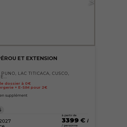
PÉROU ET EXTENSION
 PUNO, LAC TITICACA, CUSCO,
...
 de dossier à 0€
ergerie + E-SIM pour 2€
 en supplément
6
à partir de
3399
€
 2027
nce
/ personne