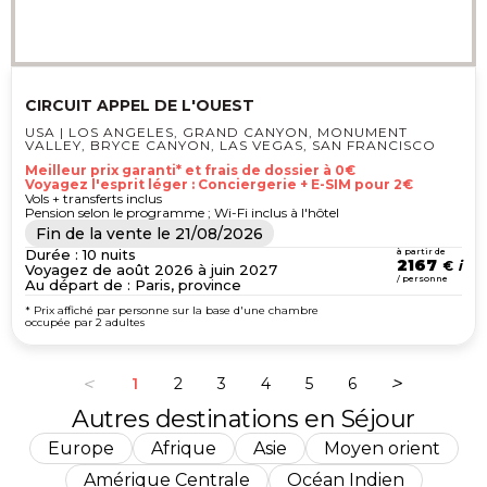
CIRCUIT APPEL DE L'OUEST
USA | LOS ANGELES, GRAND CANYON, MONUMENT
VALLEY, BRYCE CANYON, LAS VEGAS, SAN FRANCISCO
Meilleur prix garanti* et frais de dossier à 0€
Voyagez l'esprit léger : Conciergerie + E-SIM pour 2€
Vols + transferts inclus
Pension selon le programme ; Wi-Fi inclus à l'hôtel
Fin de la vente le
21/08/2026
Durée : 10 nuits
à partir de
2167
€
Voyagez de août 2026 à juin 2027
/ personne
Au départ de : Paris, province
* Prix affiché par personne sur la base d'une chambre
occupée par 2 adultes
1
2
3
4
5
6
Autres destinations en Séjour
Europe
Afrique
Asie
Moyen orient
Amérique Centrale
Océan Indien