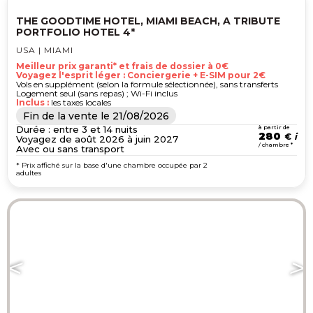
THE GOODTIME HOTEL, MIAMI BEACH, A TRIBUTE
PORTFOLIO HOTEL 4*
USA | MIAMI
Meilleur prix garanti* et frais de dossier à 0€
Voyagez l'esprit léger : Conciergerie + E-SIM pour 2€
Vols en supplément (selon la formule sélectionnée), sans transferts
Logement seul (sans repas) ; Wi-Fi inclus
Inclus :
les taxes locales
Fin de la vente le
21/08/2026
Durée : entre 3 et 14 nuits
à partir de
280
€
Voyagez de août 2026 à juin 2027
/ chambre *
Avec ou sans transport
* Prix affiché sur la base d'une chambre occupée par 2
adultes