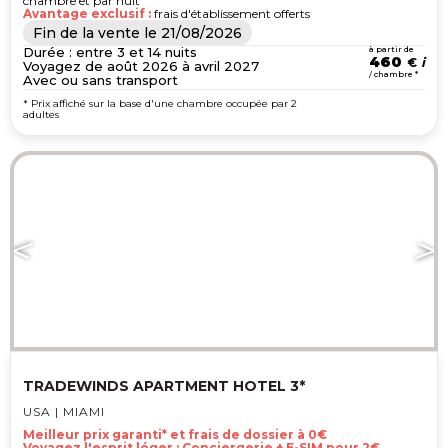
chambre et par nuit
Avantage exclusif :
frais d'établissement offerts
Fin de la vente le
21/08/2026
Durée : entre 3 et 14 nuits
à partir de
460
€
Voyagez de août 2026 à avril 2027
/ chambre *
Avec ou sans transport
* Prix affiché sur la base d'une chambre occupée par 2
adultes
TRADEWINDS APARTMENT HOTEL 3*
USA | MIAMI
Meilleur prix garanti* et frais de dossier à 0€
Voyagez l'esprit léger : Conciergerie + E-SIM pour 2€