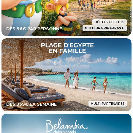
HÔTELS + BILLETS
DÈS 96€ PAR PERSONNE
MEILLEUR PRIX GARANTI
DÈS 359€ LA SEMAINE
MULTI-PARTENAIRES