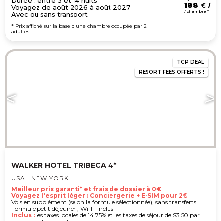
Durée : entre 3 et 14 nuits
188
€
Voyagez de août 2026 à août 2027
/ chambre *
Avec ou sans transport
* Prix affiché sur la base d'une chambre occupée par 2
adultes
TOP
DEAL
RESORT FEES OFFERTS !
WALKER HOTEL TRIBECA 4*
USA | NEW YORK
Meilleur prix garanti* et frais de dossier à 0€
Voyagez l'esprit léger : Conciergerie + E-SIM pour 2€
Vols en supplément (selon la formule sélectionnée), sans transferts
Formule petit déjeuner ; Wi-Fi inclus
Inclus :
les taxes locales de 14.75% et les taxes de séjour de $3.50 par