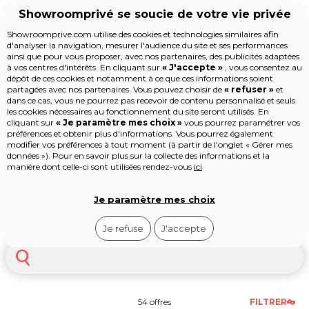
Showroomprivé se soucie de votre vie privée
Showroomprive.com utilise des cookies et technologies similaires afin
d'analyser la navigation, mesurer l'audience du site et ses performances
Voyages
Séjour
Séjour Amérique du Nord
ainsi que pour vous proposer, avec nos partenaires, des publicités adaptées
Voyage Amerique du nord
à vos centres d'intérêts. En cliquant sur
« J'accepte »
, vous consentez au
Accueil
dépôt de ces cookies et notamment à ce que ces informations soient
partagées avec nos partenaires. Vous pouvez choisir de
« refuser »
et
dans ce cas, vous ne pourrez pas recevoir de contenu personnalisé et seuls
Les jours de la Maison
L’Amérique du Nord est une destination
les cookies nécessaires au fonctionnement du site seront utilisés. En
Mode
cliquant sur
« Je paramètre mes choix »
vous pourrez paramétrer vos
qui défie les superlatifs : des gratte-ciels
préférences et obtenir plus d'informations. Vous pourrez également
Voyages
de Manhattan à l’immensité des parcs
Voir
plus
modifier vos préférences à tout moment (à partir de l'onglet « Gérer mes
Enfant
nationaux du Grand Ouest américain,
données »). Pour en savoir plus sur la collecte des informations et la
Beauté
des forêts boréales canadiennes aux
manière dont celle-ci sont utilisées rendez-vous
ici
Sport
déserts du Nouveau-Mexique, ce
Le Village
continent offre une diversité de
High-tech
paysages, de cultures et d’expériences
Je paramètre mes choix
États-Unis
Mexique
Canada
Cuba
Épicerie
qui s’adresse à tous les types de
Outlet
voyageurs. Partir en vacances aux
Je refuse
J'accepte
Revendre
États-Unis, au Canada ou au Mexique,
Loisirs
c’est s’offrir la liberté d’un espace
où
Shop-it
chaque séjour peut être
radicalement différent du
précédent
. Grâce aux meilleures offres
du moment, ce rêve américain est
54 offres
FILTRER