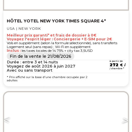
HÔTEL YOTEL NEW YORK TIMES SQUARE 4*
USA | NEW YORK
Meilleur prix garanti* et frais de dossier à 0€
Voyagez l'esprit léger : Conciergerie + E-SIM pour 2€
Vols en supplément (selon la formule sélectionnée), sans transferts
Logement seul (sans repas) ; Wi-Fi en supplément
Inclus :
les taxes locales de 14.75% + city tax 3,5USD
Fin de la vente le
21/08/2026
Durée : entre 3 et 14 nuits
à partir de
272
€
Voyagez de août 2026 à juin 2027
/ chambre *
Avec ou sans transport
* Prix affiché sur la base d'une chambre occupée par 2
adultes