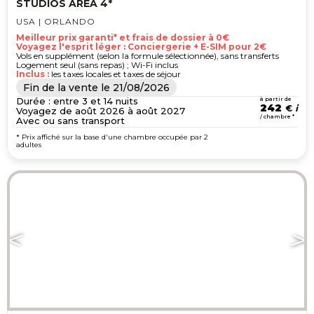
STUDIOS AREA 4*
USA | ORLANDO
Meilleur prix garanti* et frais de dossier à 0€
Voyagez l'esprit léger : Conciergerie + E-SIM pour 2€
Vols en supplément (selon la formule sélectionnée), sans transferts
Logement seul (sans repas) ; Wi-Fi inclus
Inclus :
les taxes locales et taxes de séjour
Fin de la vente le
21/08/2026
Durée : entre 3 et 14 nuits
à partir de
242
€
Voyagez de août 2026 à août 2027
/ chambre *
Avec ou sans transport
* Prix affiché sur la base d'une chambre occupée par 2
adultes