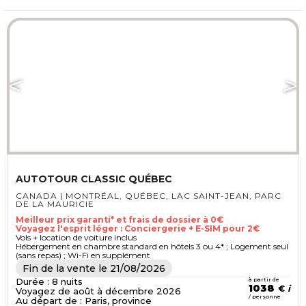
aujourd’hui à portée de tous les
budgets.
AUTOTOUR CLASSIC QUÉBEC
CANADA | MONTRÉAL, QUÉBEC, LAC SAINT-JEAN, PARC
DE LA MAURICIE
Meilleur prix garanti* et frais de dossier à 0€
Voyagez l'esprit léger : Conciergerie + E-SIM pour 2€
Vols + location de voiture inclus
Hébergement en chambre standard en hôtels 3 ou 4* ; Logement seul
(sans repas) ; Wi-Fi en supplément
Fin de la vente le
21/08/2026
Durée : 8 nuits
à partir de
1038
€
Voyagez de août à décembre 2026
/ personne
Au départ de : Paris, province