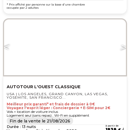
* Prix affiché par personne sur la base d'une chambre
occupée par 2 adultes
AUTOTOUR L'OUEST CLASSIQUE
USA | LOS ANGELES, GRAND CANYON, LAS VEGAS,
YOSEMITE, SAN FRANCISCO...
Meilleur prix garanti* et frais de dossier à 0€
Voyagez l'esprit léger : Conciergerie + E-SIM pour 2€
Vols + location de voiture inclus
Logement seul (sans repas) ; Wi-Fi en supplément
Fin de la vente le
21/08/2026
Durée : 13 nuits
à partir de
1838
€