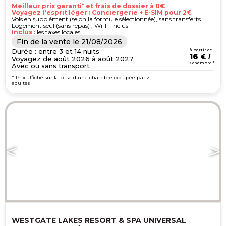
Meilleur prix garanti* et frais de dossier à 0€
Voyagez l'esprit léger : Conciergerie + E-SIM pour 2€
Vols en supplément (selon la formule sélectionnée), sans transferts
Logement seul (sans repas) ; Wi-Fi inclus
Inclus :
les taxes locales
Fin de la vente le
21/08/2026
Durée : entre 3 et 14 nuits
à partir de
16
€
Voyagez de août 2026 à août 2027
/ chambre *
Avec ou sans transport
* Prix affiché sur la base d'une chambre occupée par 2
adultes
WESTGATE LAKES RESORT & SPA UNIVERSAL