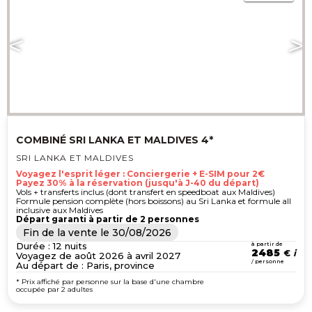
COMBINÉ SRI LANKA ET MALDIVES 4*
SRI LANKA ET MALDIVES
Voyagez l'esprit léger : Conciergerie + E-SIM pour 2€
Payez 30% à la réservation (jusqu'à J-40 du départ)
Vols + transferts inclus (dont transfert en speedboat aux Maldives)
Formule pension complète (hors boissons) au Sri Lanka et formule all
inclusive aux Maldives
Départ garanti à partir de 2 personnes
Fin de la vente le
30/08/2026
Durée : 12 nuits
à partir de
2485
€
Voyagez de août 2026 à avril 2027
/ personne
Au départ de : Paris, province
* Prix affiché par personne sur la base d'une chambre
occupée par 2 adultes