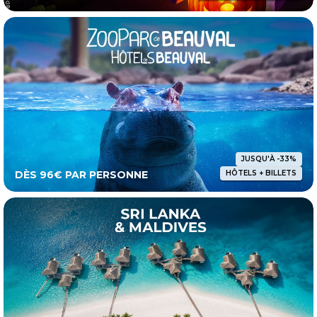
JUSQU'À -33%
DÈS 96€ PAR PERSONNE
HÔTELS + BILLETS