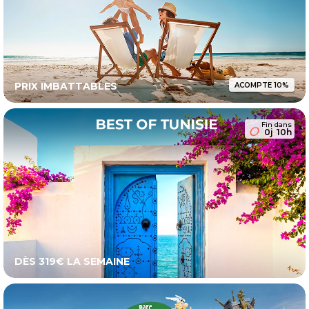
PRIX IMBATTABLES
ACOMPTE 10%
Fin dans
0j
10h
DÈS 319€ LA SEMAINE