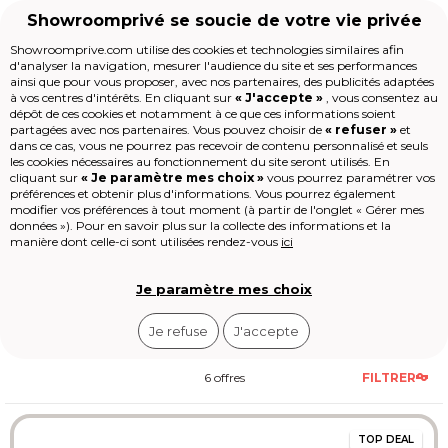
Showroomprivé se soucie de votre vie privée
Showroomprive.com utilise des cookies et technologies similaires afin
d'analyser la navigation, mesurer l'audience du site et ses performances
Voyages
Séjour
Séjour Océan Indien
Séjour Maldives
ainsi que pour vous proposer, avec nos partenaires, des publicités adaptées
Séjour aux Maldives : Votre
à vos centres d'intérêts. En cliquant sur
« J'accepte »
, vous consentez au
Accueil
dépôt de ces cookies et notamment à ce que ces informations soient
Évasion Insulaire
partagées avec nos partenaires. Vous pouvez choisir de
« refuser »
et
dans ce cas, vous ne pourrez pas recevoir de contenu personnalisé et seuls
Maison
les cookies nécessaires au fonctionnement du site seront utilisés. En
Mode
cliquant sur
« Je paramètre mes choix »
vous pourrez paramétrer vos
Les Maldives attirent chaque année
préférences et obtenir plus d'informations. Vous pourrez également
Voyages
modifier vos préférences à tout moment (à partir de l'onglet « Gérer mes
plus de 1,5 million de visiteurs avec leurs
Enfant
données »). Pour en savoir plus sur la collecte des informations et la
1 192 îles coralliennes
réparties sur 26
Beauté
Voir
plus
manière dont celle-ci sont utilisées rendez-vous
ici
atolls. La meilleure période s’étend de
Sport
décembre à avril, avec 9 heures
Le Village
d’ensoleillement quotidien et une eau
High-tech
Je paramètre mes choix
à 28 °C. Les séjours tout compris
Épicerie
démarrent à 1600 € par personne pour
Outlet
Je refuse
J'accepte
8 jours, vol inclus.
Revendre
Loisirs
Shop-it
6 offres
FILTRER
TOP
DEAL