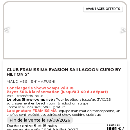
AVANTAGES OFFERTS
CLUB FRAMISSIMA EVASION SAII LAGOON CURIO BY
HILTON 5*
MALDIVES | EH'MAFUSHI
Conciergerie Showroomprivé à 1€
Payez 30% à la réservation (jusqu'à J-40 du départ)
Vols + transferts inclus
Le plus Showroomprivé :
Pour les séjours jusqu'au 31/10/26,
surclassement en beach room & réduction au spa
Formule all inclusive ; Wi-Fi gratuit
La signature FRAMISSIMA :
équipe d'animation francophone, un
chef de centre dédié, des soirées et show cooking spéciaux
Fin de la vente le
18/08/2026
Durée : entre 5 et 15 nuits
à partir de
1661
€
Voyagez de août 2026 à juillet 2027