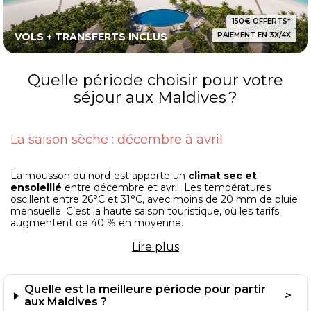
150€ OFFERTS*
VOLS + TRANSFERTS INCLUS
PAIEMENT EN 3X/4X
Quelle période choisir pour votre
séjour aux Maldives ?
La saison sèche : décembre à avril
La mousson du nord-est apporte un
climat sec et
ensoleillé
entre décembre et avril. Les températures
oscillent entre 26°C et 31°C, avec moins de 20 mm de pluie
mensuelle. C’est la haute saison touristique, où les tarifs
augmentent de 40 % en moyenne.
Lire
plus
Janvier à mars offre la meilleure visibilité sous-marine. La
mer est calme, avec une excellente transparence
atteignant 30 mètres de profondeur. Les raies manta et
Quelle est la meilleure période pour partir
requins-baleines fréquentent alors massivement les sites
de plongée.
aux Maldives ?