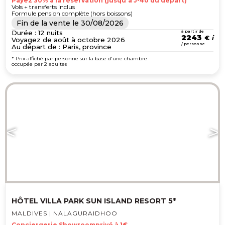
Payez 30% à la réservation (jusqu'à J-40 du départ)
Vols + transferts inclus
Formule pension complète (hors boissons)
Fin de la vente le
30/08/2026
Durée : 12 nuits
à partir de
2243
€
Voyagez de août à octobre 2026
/ personne
Au départ de : Paris, province
* Prix affiché par personne sur la base d'une chambre
occupée par 2 adultes
HÔTEL VILLA PARK SUN ISLAND RESORT 5*
MALDIVES | NALAGURAIDHOO
Conciergerie Showroomprivé à 1€