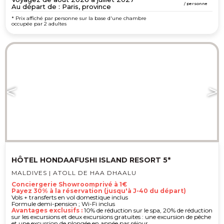
/ personne
Au départ de : Paris, province
* Prix affiché par personne sur la base d'une chambre
occupée par 2 adultes
HÔTEL HONDAAFUSHI ISLAND RESORT 5*
MALDIVES | ATOLL DE HAA DHAALU
Conciergerie Showroomprivé à 1€
Payez 30% à la réservation (jusqu'à J-40 du départ)
Vols + transferts en vol domestique inclus
Formule demi-pension ; Wi-Fi inclus
Avantages exclusifs :
10% de réduction sur le spa, 20% de réduction
sur les excursions et deux excursions gratuites : une excursion de pêche
et une excursion de plongée en apnée par séjour