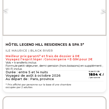
HÔTEL LEGEND HILL RESIDENCES & SPA 5*
ILE MAURICE | BLACK RIVER
Meilleur prix garanti* et frais de dossier à 0€
Voyagez l'esprit léger : Conciergerie + E-SIM pour 2€
Vols + transferts inclus
Formule petit-déjeuner, demi-pension (hors boissons) en supplément ;
Wi-Fi inclus
Durée : entre 5 et 14 nuits
à partir de
1854
€
Voyagez de août à octobre 2026
/ personne
Au départ de : Paris, province
* Prix affiché par personne sur la base d'une chambre
occupée par 2 adultes