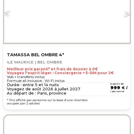
TAMASSA BEL OMBRE 4*
ILE MAURICE | BEL OMBRE
Meilleur prix garanti* et frais de dossier à 0€
Voyagez l'esprit léger : Conciergerie + E-SIM pour 2€
Vols + transferts inclus
Formule all inclusive ; Wi-Fi inclus
Durée : entre 5 et 14 nuits
à partir de
999
€
Voyagez de août 2026 à juillet 2027
/ personne
Au départ de : Paris, province
* Prix affiché par personne sur la base d'une chambre
occupée par 2 adultes