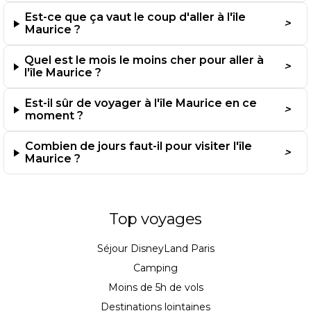
Est-ce que ça vaut le coup d'aller à l'île
L’été austral de novembre à avril
Maurice ?
Quel est le mois le moins cher pour aller à
Les températures grimpent jusqu’à 30°C durant cette
l'île Maurice ?
saison. L’eau atteint 27°C, idéale pour les sports nautiques.
Est-il sûr de voyager à l'île Maurice en ce
Les pluies tropicales sont plus fréquentes mais restent
moment ?
courtes. La végétation est luxuriante. Le jardin botanique
de Pamplemousses affiche ses plus belles floraisons en
décembre.
Combien de jours faut-il pour visiter l'île
Maurice ?
Quelles plages choisir selon vos
envies ?
Top voyages
Les plages du nord pour la vie nocturne
Séjour DisneyLand Paris
Camping
Grand Baie concentre restaurants, bars et boutiques. La
Moins de 5h de vols
plage de La Cuvette s’étend sur 300 mètres avec
vue sur
la pointe aux Canonniers
.
Destinations lointaines