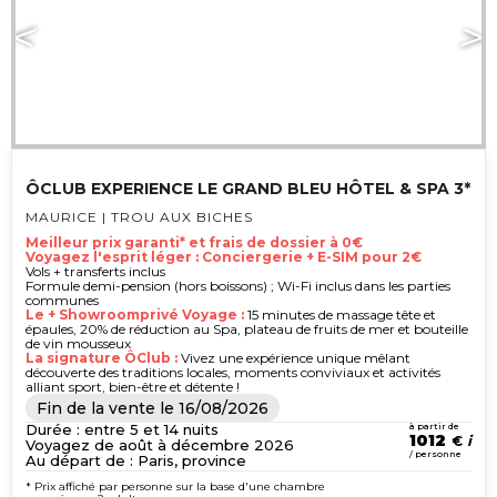
ÔCLUB EXPERIENCE LE GRAND BLEU HÔTEL & SPA 3*
MAURICE | TROU AUX BICHES
Meilleur prix garanti* et frais de dossier à 0€
Voyagez l'esprit léger : Conciergerie + E-SIM pour 2€
Vols + transferts inclus
Formule demi-pension (hors boissons) ; Wi-Fi inclus dans les parties
communes
Le + Showroomprivé Voyage :
15 minutes de massage tête et
épaules, 20% de réduction au Spa, plateau de fruits de mer et bouteille
de vin mousseux
La signature ÔClub :
Vivez une expérience unique mêlant
découverte des traditions locales, moments conviviaux et activités
alliant sport, bien-être et détente !
Fin de la vente le
16/08/2026
Durée : entre 5 et 14 nuits
à partir de
1012
€
Voyagez de août à décembre 2026
/ personne
Au départ de : Paris, province
* Prix affiché par personne sur la base d'une chambre