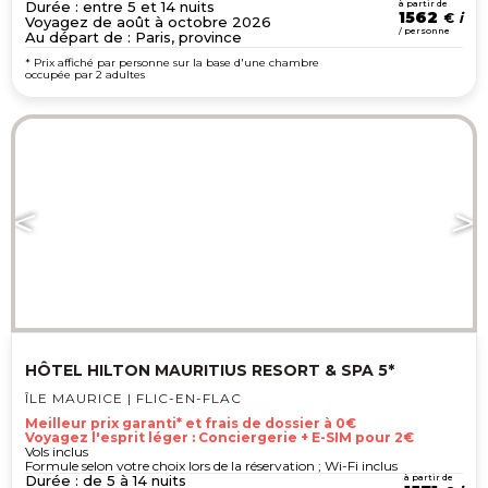
Durée : entre 5 et 14 nuits
à partir de
1562
€
Voyagez de août à octobre 2026
/ personne
Au départ de : Paris, province
* Prix affiché par personne sur la base d'une chambre
occupée par 2 adultes
HÔTEL HILTON MAURITIUS RESORT & SPA 5*
ÎLE MAURICE | FLIC-EN-FLAC
Meilleur prix garanti* et frais de dossier à 0€
Voyagez l'esprit léger : Conciergerie + E-SIM pour 2€
Vols inclus
Formule selon votre choix lors de la réservation ; Wi-Fi inclus
Durée : de 5 à 14 nuits
à partir de