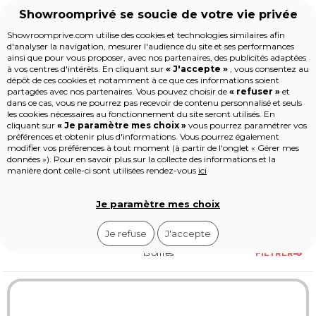
Showroomprivé se soucie de votre vie privée
Showroomprive.com utilise des cookies et technologies similaires afin
d'analyser la navigation, mesurer l'audience du site et ses performances
Voyages
Séjour
Séjour Océan Indien
Séjour Île Maurice
ainsi que pour vous proposer, avec nos partenaires, des publicités adaptées
Voyage Île Maurice
à vos centres d'intérêts. En cliquant sur
« J'accepte »
, vous consentez au
Accueil
dépôt de ces cookies et notamment à ce que ces informations soient
partagées avec nos partenaires. Vous pouvez choisir de
« refuser »
et
dans ce cas, vous ne pourrez pas recevoir de contenu personnalisé et seuls
Les jours de la Maison
L’Île Maurice attire plus de 1,3 million de
les cookies nécessaires au fonctionnement du site seront utilisés. En
Mode
cliquant sur
« Je paramètre mes choix »
vous pourrez paramétrer vos
visiteurs chaque année avec ses
330
préférences et obtenir plus d'informations. Vous pourrez également
Voyages
jours de soleil
. Les plages de sable
Voir
plus
modifier vos préférences à tout moment (à partir de l'onglet « Gérer mes
Enfant
blanc bordent des lagons turquoise où
données »). Pour en savoir plus sur la collecte des informations et la
Beauté
la température de l’eau oscille entre 24
manière dont celle-ci sont utilisées rendez-vous
ici
Sport
°C et 28 °C toute l’année.
Le Village
High-tech
Je paramètre mes choix
Épicerie
Outlet
Je refuse
J'accepte
Revendre
Loisirs
15 offres
FILTRER
Shop-it