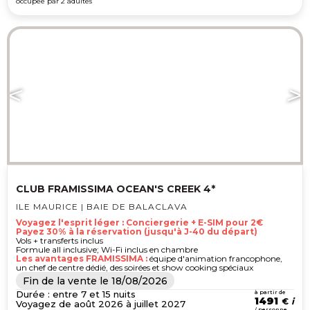
occupée par 2 adultes
CLUB FRAMISSIMA OCEAN'S CREEK 4*
ILE MAURICE | BAIE DE BALACLAVA
Voyagez l'esprit léger : Conciergerie + E-SIM pour 2€
Payez 30% à la réservation (jusqu'à J-40 du départ)
Vols + transferts inclus
Formule all inclusive; Wi-Fi inclus en chambre
Les avantages FRAMISSIMA :
équipe d'animation francophone,
un chef de centre dédié, des soirées et show cooking spéciaux
Fin de la vente le
18/08/2026
Durée : entre 7 et 15 nuits
à partir de
1491
€
Voyagez de août 2026 à juillet 2027
/ personne