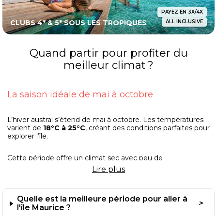
PAYEZ EN 3X/4X
CLUBS 4* & 5* SOUS LES TROPIQUES
ALL INCLUSIVE
Quand partir pour profiter du
meilleur climat ?
La saison idéale de mai à octobre
L’hiver austral s’étend de mai à octobre. Les températures
varient de
18°C à 25°C
, créant des conditions parfaites pour
explorer l’île.
Cette période offre un climat sec avec peu de
précipitations. Les plages du nord comme Grand Baie et
Lire
plus
Trou aux Biches bénéficient d’un ensoleillement maximal.
Les mois de juin et octobre sont particulièrement
Quelle est la meilleure période pour aller à
recommandés. Vous évitez la haute saison touristique tout
l'île Maurice ?
en profitant d’une météo clémente.