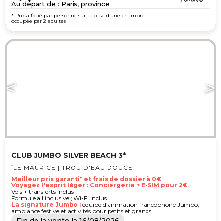
/ personne
Au départ de : Paris, province
* Prix affiché par personne sur la base d'une chambre
occupée par 2 adultes
CLUB JUMBO SILVER BEACH 3*
ÎLE MAURICE | TROU D'EAU DOUCE
Meilleur prix garanti* et frais de dossier à 0€
Voyagez l'esprit léger : Conciergerie + E-SIM pour 2€
Vols + transferts inclus
Formule all inclusive ; Wi-Fi inclus
La signature Jumbo :
équipe d’animation francophone Jumbo,
ambiance festive et activités pour petits et grands
Fin de la vente le
16/08/2026