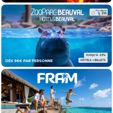
Fin dans
1j
21h
JUSQU'À -33%
DÈS 96€ PAR PERSONNE
HÔTELS + BILLETS